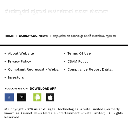
ದೇವಸ್ಥಾನದ ಪ್ರಧಾನ ಅರ್ಚಕರಾದ ಪವನ್ ಕುಮಾರ್
ಉಡುಪ ನೇತೃತ್ವದಲ್ಲಿ ಧಾರ್ಮಿಕ ಆಚರಣೆಗಳು ನೆರವೇರಿದವು.
ಹಳೇನಗರದ ಶ್ರೀ ಲಕ್ಷ್ಮಿ ನರಸಿಂಹಸ್ವಾಮಿ ದೇವಸ್ಥಾನದ
LATEST VIDEOS
ವ್ಯವಸ್ಥಾಪನಾ ಸಮಿತಿ ಅಧ್ಯಕ್ಷ ಜಿ. ರಮಾಕಾಂತ ಹಾಗೂ
HOME
KARNATAKA-NEWS
ವಿಜೃಂಭಣೆಯಿಂದ ಜರುಗಿದ ಶ್ರೀ ಕೋಟೆ ಆಂಜನೇಯ ಸ್ವಾಮಿ ಮಹಾರಥೋತ್ಸವ
ಇನ್ನಿತರ ದೇವಸ್ಥಾನಗಳ ಅರ್ಚಕರು ಧಾರ್ಮಿಕ ಆಚರಣೆಗಳಲ್ಲಿ
ಪಾಲ್ಗೊಂಡಿದ್ದರು.
About Website
Terms Of Use
Privacy Policy
CSAM Policy
ದೇವಸ್ಥಾನ ಸೇವಾ ಸಮಿತಿ ಅಧ್ಯಕ್ಷ ಕೆ. ನರಸಿಂಹಮೂರ್ತಿ,
Complaint Redressal - Website
Compliance Report Digital
ಪದಾಧಿಕಾರಿಗಳು ಹಾಗೂ ನಗರಸಭೆ ಸದಸ್ಯರಾದ ಬಿ.ಟಿ
Investors
ನಾಗರಾಜ್, ಬಿ.ಎಂ ಮಂಜುನಾಥ್, ಕಾಂತರಾಜ್ ಮತ್ತು ವಿವಿಧ
FOLLOW US ON
DOWNLOAD APP
ಸಂಘ-ಸಂಸ್ಥೆಗಳ ಪ್ರಮುಖರು, ಸೇವಾಕರ್ತರು ಸೇರಿದಂತೆ
ನಗರದ ವಿವಿಧೆಡೆಗಳಿಂದ ಭಕ್ತರು ಆಗಮಿಸಿದ್ದರು.
ABOUT THE AUTHOR
ತೀರ್ಥಪ್ರಸಾದ ವಿನಿಯೋಗ ಹಾಗೂ ಅನ್ನಸಂತರ್ಪಣೆ
© Copyright 2026 Asianxt Digital Technologies Private Limited (Formerly
known as Asianet News Media & Entertainment Private Limited) | All Rights
ಏರ್ಪಡಿಸಲಾಗಿತ್ತು.
KannadaprabhaNewsNetwork
K
Reserved