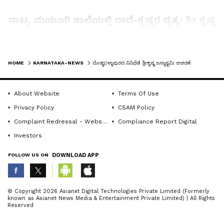
ನಾಟ್ಯ ಮಯೂರಿ ಶಾಲೆಯಲ್ಲಿ ರಾಧೆ-ಕೃಷ್ಣರ ನೃತ್ಯ:
ಶ್ರೀ ಕೃಷ್ಣ
ಜನ್ಮಾಷ್ಟಮಿ ಹಬ್ಬವನ್ನು ಇಲ್ಲಿನ ನಾಟ್ಯ ಮಯೂರಿ ಕಲಾ
ಕೇಂದ್ರ ನೃತ್ಯ ತರಬೇತಿ ಶಾಲೆಯಲ್ಲಿ ಸಡಗರ ಸಂಭ್ರಮದಿಂದ
LATEST VIDEOS
ಆಚರಿಸಲಾಯಿತು. ಈ ವೇಳೆ ಮಾತನಾಡಿದ ಪ್ರಮುಖರು, ಕೃಷ್ಣ
HOME
KARNATAKA-NEWS
ದೊಡ್ಡಬಳ್ಳಾಪುರದ ವಿವಿಧೆಡೆ ಶ್ರೀಕೃಷ್ಣ ಜನ್ಮಾಷ್ಟಮಿ ಆಚರಣೆ
ಜನ್ಮಾಷ್ಟಮಿ ಭಾರತದಲ್ಲಿ ಆಚರಿಸಲ್ಪಡುವ ಪ್ರಮುಖವಾದ
ಹಬ್ಬ. ಕೃಷ್ಣ ಹುಟ್ಟಿದ ದಿನವನ್ನು ಕೃಷ್ಣ ಜನ್ಮಾಷ್ಟಮಿ ಎಂದು ಸಹ
About Website
Terms Of Use
ಕರೆಯುತ್ತಾರೆ. ಶಾಲಾ ವಿದ್ಯಾರ್ಥಿ, ವಿದ್ಯಾರ್ಥಿನಿಯರು ರಾಧೆ,
Privacy Policy
CSAM Policy
ತುಂಟ ಕೃಷ್ಣನ ರೀತಿಯ ಉಡುಗೆಗಳನ್ನು ತೊಟ್ಟು ಕೃಷ್ಣನ
Complaint Redressal - Website
Compliance Report Digital
ಗೀತೆಗಳಿಗೆ ನೃತ್ಯ ಮಾಡಿ ಎಲ್ಲರ ಮೆಚ್ಚುಗೆಗೆ ಪಾತ್ರರಾಗಿದ್ದಾರೆ
Investors
ಎಂದರು.
FOLLOW US ON
DOWNLOAD APP
ವಿವಿಧ ಶಾಲೆಗಳಲ್ಲಿ ಸಂಭ್ರಮ:
ಇಲ್ಲಿನ ಶ್ರೀ ದೇವರಾಜ ಅರಸ್‌ ಅಂತಾರಾಷ್ಟ್ರೀಯ ವಸತಿ ಶಾಲೆ,
ABOUT THE AUTHOR
© Copyright 2026 Asianxt Digital Technologies Private Limited (Formerly
known as Asianet News Media & Entertainment Private Limited) | All Rights
ಎಂಎಸ್‌ವಿ ಶಾಲೆ, ಅಕ್ಷರ ಪಬ್ಲಿಕ್ ಶಾಲೆ, ತಾಲೂಕಿನ
KannadaprabhaNewsNetwork
K
Reserved
ಮೆಳೇಕೋಟೆ ಕ್ರಾಸ್‌ನಲ್ಲಿರುವ ಜಗದ್ಗುರು ಚಂದ್ರಶೇಖರನಾಥ