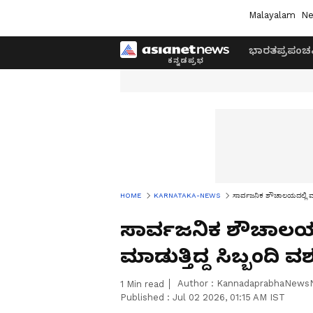
Malayalam
Ne
ಭಾರತ
ಪ್ರಪಂಚ
HOME
KARNATAKA-NEWS
ಸಾರ್ವಜನಿಕ ಶೌಚಾಲಯದಲ್ಲಿ ಮಹ
ಸಾರ್ವಜನಿಕ ಶೌಚಾಲಯ
ಮಾಡುತ್ತಿದ್ದ ಸಿಬ್ಬಂದಿ ವ
Author :
KannadaprabhaNews
1
Min read
Published :
Jul 02 2026, 01:15 AM IST