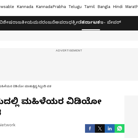
wsable
Kannada
KannadaPrabha
Telugu
Tamil
Bangla
Hindi
Marath
ವಿಶೇಷ
ರಾಜಕೀಯ
ಮನರಂಜನೆ
ಅಪರಾಧ
ಕ್ರೀಡೆ
ಕರ್ನಾಟಕ
ಇ- ಪೇಪರ್
ಿಳೆಯರ ವಿಡಿಯೋ ಮಾಡುತ್ತಿದ್ದ ಸಿಬ್ಬಂದಿ ವಶ
ದಲ್ಲಿ ಮಹಿಳೆಯರ ವಿಡಿಯೋ
ಶ
Network