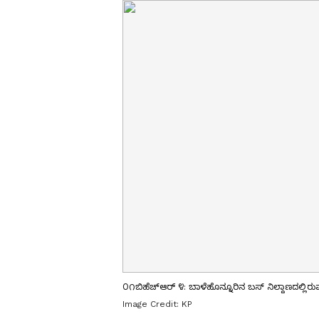
೦೧ಬಿಹೆಚ್‌ಆರ್ ೪: ಬಾಳೆಹೊನ್ನೂರಿನ ಬಸ್ ನಿಲ್ದಾಣದಲ್ಲ
Image Credit:
KP