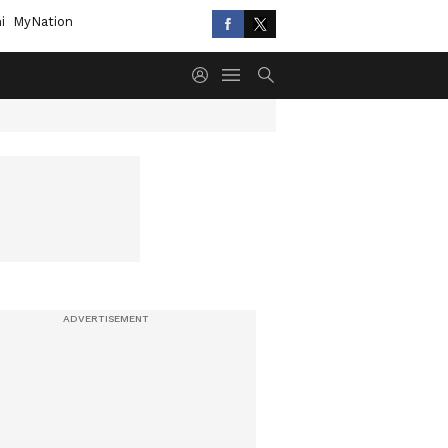
i
MyNation