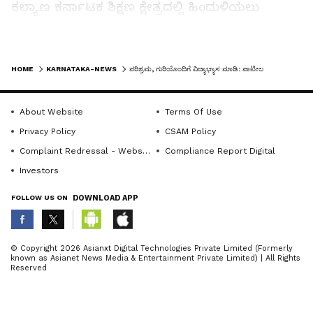
ಕಲ್ಯಾಣ ಕರ್ನಾಟಕ ಶಿಕ್ಷಣ ಕ್ಷೇತ್ರದಲ್ಲಿ ಹಿಂದುಳಿಯಲು
ಕಾರಣವಾಗಿದ್ದು ನಾವು ಸಹಿತ ಶಿಕ್ಷಕರ ನೇಮಕಾತಿಗಾಗಿ
ಬಹಳಷ್ಟು ಒತ್ತಾಯ ಮಾಡಿದ್ದೇವೆ ಎಂದರು.
LATEST VIDEOS
HOME
KARNATAKA-NEWS
ಪರಿಶ್ರಮ, ಗುರಿಯೊಂದಿಗೆ ವಿದ್ಯಾಭ್ಯಾಸ ಮಾಡಿ: ಪಾಟೀಲ
ಬಿಇಓ ಉಮಾದೇವಿ ಬಸಾಪೂರು ಮಾತನಾಡಿ, ಶಾಲಾ
ಆರಂಭೋತ್ಸವವು ಮಕ್ಕಳಲ್ಲಿ ಹೊಸ ಉತ್ಸಾಹ ಮೂಡಿಸುವ
About Website
Terms Of Use
ಕಾರ್ಯಕ್ರಮವಾಗಿದೆ. ವಿದ್ಯಾರ್ಥಿಗಳು ನಿಯಮಿತವಾಗಿ ಶಾಲೆಗೆ
Privacy Policy
CSAM Policy
ಹಾಜರಾಗುವ ಮೂಲಕ ಉತ್ತಮ ಶಿಕ್ಷಣ ಪಡೆಯಬೇಕು.
Complaint Redressal - Website
Compliance Report Digital
ಶಿಕ್ಷಕರು ಗುಣಮಟ್ಟದ ಶಿಕ್ಷಣ ನೀಡುವ ಜವಾಬ್ದಾರಿ
Investors
ಸಮರ್ಪಕವಾಗಿ ನಿರ್ವಹಿಸಬೇಕು ಎಂದು ತಿಳಿಸಿದರು.
FOLLOW US ON
DOWNLOAD APP
ಕಾರ್ಯಕ್ರಮದಲ್ಲಿ ಎಸ್.ಡಿ.ಎಂ.ಸಿ ಅಧ್ಯಕ್ಷ ಶಂಕ್ರಮ್ಮ ಭಾಗಪ್ಪ
ತಳವಾರ ದೈಹಿಕ ಪರಿವೀಕ್ಷಕ ನಾಗಪ್ಪ ಬಿಳಿಯಪ್ಪನವರು,
ABOUT THE AUTHOR
© Copyright 2026 Asianxt Digital Technologies Private Limited (Formerly
ಸಂಪನ್ಮೂಲ ಶಿಕ್ಷಕ ಸೋಮಲಿಂಗಪ್ಪ ಗುರಿಕಾರ, ಸಂಗನಗೌಡ
known as Asianet News Media & Entertainment Private Limited) | All Rights
KannadaprabhaNewsNetwork
K
Reserved
ಜೈನರ ಹಾಗೂ ಭೀಮಪ್ಪಯ್ಯ ತಾತನವರು, ಗ್ಯಾನಪ್ಪಯ್ಯ
ತಾತನವರು, ಶರಣಗೌಡ ಪಾಟೀಲ, ಹೊಳೆಯಪ್ಪ ಆಡೀನ,