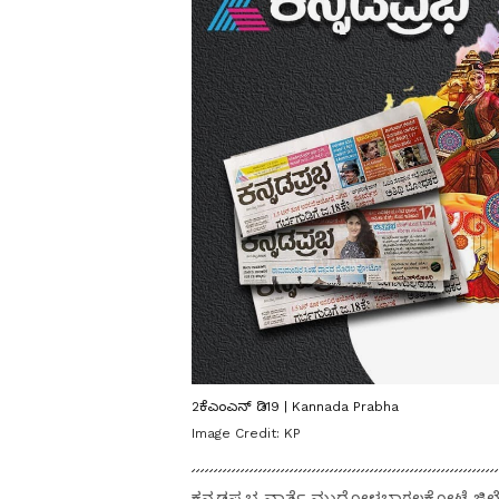
2ಕೆಎಂಎನ್ ಡಿ19 | Kannada Prabha
Image Credit:
KP
ಕನ್ನಡಪ್ರಭ ವಾರ್ತೆ ಮುಧೋಳಬಾಗಲಕೋಟೆ ಜಿ