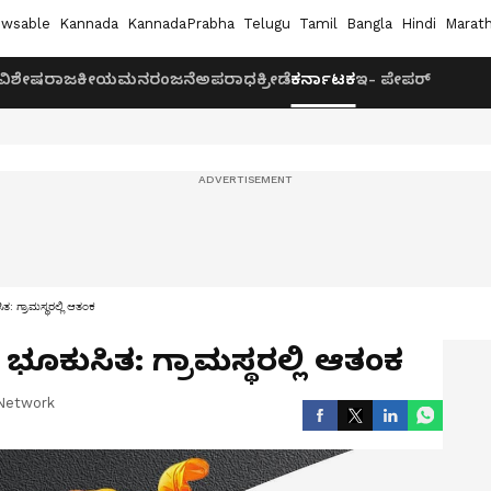
wsable
Kannada
KannadaPrabha
Telugu
Tamil
Bangla
Hindi
Marath
ವಿಶೇಷ
ರಾಜಕೀಯ
ಮನರಂಜನೆ
ಅಪರಾಧ
ಕ್ರೀಡೆ
ಕರ್ನಾಟಕ
ಇ- ಪೇಪರ್
ತ: ಗ್ರಾಮಸ್ಥರಲ್ಲಿ ಆತಂಕ
ಭೂಕುಸಿತ: ಗ್ರಾಮಸ್ಥರಲ್ಲಿ ಆತಂಕ
Network