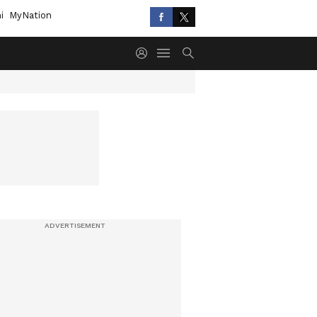
i
MyNation