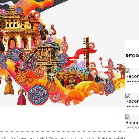
RECO
ಲ್ಲೆಯ ಮುಧೋಳ ತಾಲೂಕಿನ ನಿಂಗಾಪೂರ ಗ್ರಾಮದ ರಂಗನಗೌಡ ಕಮಕೇರಿ