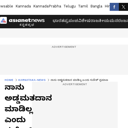
wsable
Kannada
KannadaPrabha
Telugu
Tamil
Bangla
Hindi
Marath
ಭಾರತ
ಪ್ರಪಂಚ
ವಿಶೇಷ
ರಾಜಕೀಯ
ಮನರಂಜನ
HOME
KARNATAKA-NEWS
ನಾನು ಅಡ್ಡಮತದಾನ ಮಾಡಿಲ್ಲ ಎಂದು ಸುರೇಶ್‌ ಪ್ರಮಾಣ
ನಾನು
ಅಡ್ಡಮತದಾನ
ಮಾಡಿಲ್ಲ
ಎಂದು