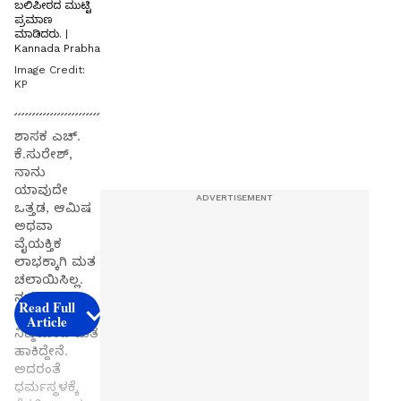
ಬಲಿಪೀಠದ ಮುಟ್ಟಿ
ಪ್ರಮಾಣ
ಮಾಡಿದರು. |
Kannada Prabha
Image Credit:
KP
ಶಾಸಕ ಎಚ್.
ಕೆ.ಸುರೇಶ್,
ನಾನು
ಯಾವುದೇ
ಒತ್ತಡ, ಆಮಿಷ
ಅಥವಾ
ವೈಯಕ್ತಿಕ
ಲಾಭಕ್ಕಾಗಿ ಮತ
ಚಲಾಯಿಸಿಲ್ಲ.
ನಮ್ಮ ಪಕ್ಷದ
Read Full
ಅಭ್ಯರ್ಥಿಗೆ
Article
ನಿಷ್ಠೆಯಿಂದ ಮತ
ಹಾಕಿದ್ದೇನೆ.
ಅದರಂತೆ
ಧರ್ಮಸ್ಥಳಕ್ಕೆ