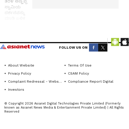
ತೆರಳಿ ಅಣ್ಣಪ್ಪ
ಸ್ವಾಮಿಯ
ದರ್ಶನವನ್ನು
ಮಾಡಿ ಬಳಿಕ
ಮಂಜುನಾಥ
ಸ್ವಾಮಿಯ
ಸನ್ನಿಧಿಯಲ್ಲಿ
Get the
ಪ್ರಮಾಣ
ಮಾಡಲಾಗುತ್ತದೆ
latest
FOLLOW US ON
ಇಂತಹ
news
ಷಡ್ಯಂತ್ರಕ್ಕೆ
from
ನಾನು ಎಂದಿಗೂ
About Website
Terms Of Use
across
ಕೂಡ
Privacy Policy
CSAM Policy
ಜಗ್ಗುವುದಿಲ್ಲ
Karnataka
ಕಾರಣ ಕ್ಷೇತ್ರದ
Complaint Redressal - Website
Compliance Report Digital
(ಕರ್ನಾಟಕ
ಜನತೆ ನನ್ನ
Investors
ನ್ಯೂಸ್)—
ಮೇಲೆ
ಅಪಾರವಾದ
breaking
© Copyright 2026 Asianxt Digital Technologies Private Limited (Formerly
ವಿಶ್ವಾಸವನ್ನು
headlines,
known as Asianet News Media & Entertainment Private Limited) | All Rights
ಇಟ್ಟಿದ್ದಾರೆ.
Reserved
politics,
ಅಲ್ಲದೆ ನರೇಂದ್ರ
ಮೋದಿಯವರು
local
ನನ್ನ ಚುನಾವಣೆ