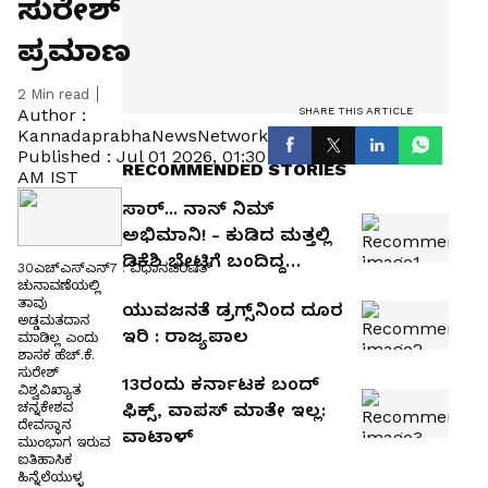
ಸುರೇಶ್‌
ಪ್ರಮಾಣ
2
Min read
SHARE THIS ARTICLE
Author :
KannadaprabhaNewsNetwork
Published :
Jul 01 2026, 01:30
RECOMMENDED STORIES
AM IST
ಸಾರ್... ನಾನ್ ನಿಮ್
ಅಭಿಮಾನಿ! - ಕುಡಿದ ಮತ್ತಲ್ಲಿ
ಡಿಕೆಶಿ ಭೇಟಿಗೆ ಬಂದಿದ್ದ
30ಎಚ್ಎಸ್ಎನ್7 : ವಿಧಾನಪರಿಷತ್
ವ್ಯಕ್ತಿಯಿಂದ ಪೊಲೀಸರಿಗೆ
ಚುನಾವಣೆಯಲ್ಲಿ
ತಾವು
ಯುವಜನತೆ ಡ್ರಗ್ಸ್‌ನಿಂದ ದೂರ
ಪೀಕಲಾಟ
ಅಡ್ಡಮತದಾನ
ಇರಿ : ರಾಜ್ಯಪಾಲ
ಮಾಡಿಲ್ಲ ಎಂದು
ಶಾಸಕ ಹೆಚ್.ಕೆ.
ಸುರೇಶ್
13ರಂದು ಕರ್ನಾಟಕ ಬಂದ್
ವಿಶ್ವವಿಖ್ಯಾತ
ಚನ್ನಕೇಶವ
ಫಿಕ್ಸ್, ವಾಪಸ್ ಮಾತೇ ಇಲ್ಲ:
ದೇವಸ್ಥಾನ
ವಾಟಾಳ್
ಮುಂಭಾಗ ಇರುವ
ಐತಿಹಾಸಿಕ
ಹಿನ್ನೆಲೆಯುಳ್ಳ