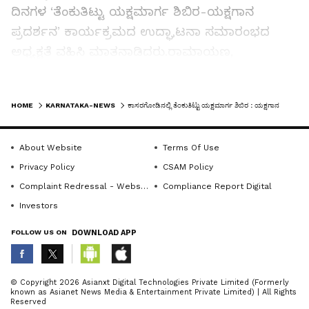
ದಿನಗಳ ‘ತೆಂಕುತಿಟ್ಟು ಯಕ್ಷಮಾರ್ಗ ಶಿಬಿರ-ಯಕ್ಷಗಾನ
ಪ್ರದರ್ಶನ’ ಕಾರ್ಯಕ್ರಮದ ಉದ್ಘಾಟನಾ ಸಮಾರಂಭದ
ಅಧ್ಯಕ್ಷತೆ ವಹಿಸಿ ಮಾತನಾಡಿದರು.ರಾಮಾಯಣ,
ಮಹಾಭಾರತದಂತರ ಪುಣ್ಯ ಕಥಾನಕಗಳನ್ನು ಯಕ್ಷಗಾನ
ರೂಪದಲ್ಲಿ ಮಕ್ಕಳಿಗೆ ತಿಳಿಯ ಪಡಿಸಿದಾಗ ಅವರಲ್ಲಿ ನೈತಿಕ
LATEST VIDEOS
HOME
KARNATAKA-NEWS
ಕಾಸರಗೋಡಿನಲ್ಲಿ ತೆಂಕುತಿಟ್ಟು ಯಕ್ಷಮಾರ್ಗ ಶಿಬಿರ : ಯಕ್ಷಗಾನ ಪ್ರದರ್ಶನ ಉದ್ಘಾಟನೆ
ಮೌಲ್ಯಗಳು ಜಾಗೃತವಾಗುತ್ತವೆ. ತಂದೆ ತಾಯಿ,
ಗುರುಹಿರಿಯರಿಗೆ ಗೌರವ ಕೊಡುವುದಲ್ಲದೆ, ಸಮಾಜದ ಒಬ್ಬ
About Website
Terms Of Use
ನಾಗರಿಕನಾಗಿಯೂ ರೂಪುಗೊಳ್ಳುತ್ತಾರೆ. ಭವಿಷ್ಯದಲ್ಲಿ ಉತ್ತಮ
Privacy Policy
CSAM Policy
ಕಲಾವಿದನಾಗದಿದ್ದರೂ, ಒಬ್ಬ ಉತ್ತಮ ಯಕ್ಷಗಾನ
Complaint Redressal - Website
Compliance Report Digital
ಪ್ರೇಕ್ಷಕನಾಗುವುದರಲ್ಲಿ ಸಂಶಯವೇ ಇಲ್ಲ. ಈ ನಿಟ್ಟಿನಲ್ಲಿ
Investors
ಯಕ್ಷಗಾನ ಅಕಾಡೆಮಿ ಇಂತಹ ಶಿಬಿರಗಳನ್ನು
ಆಯೋಜಿಸುತ್ತಿದ್ದು, ಇದು ಈ ಸರಣಿಯಲ್ಲಿ ಎರಡನೇಯದ್ದಾಗಿದೆ
FOLLOW US ON
DOWNLOAD APP
ಎಂದು ಅವರು ತಿಳಿಸಿದರು.
ABOUT THE AUTHOR
© Copyright 2026 Asianxt Digital Technologies Private Limited (Formerly
ಕಾರ್ಯಕ್ರಮವನ್ನು ಉದ್ಘಾಟಿಸಿದ ಬ್ರಹ್ಮಶ್ರೀ ಉಳಿಯತ್ತಾಯ
known as Asianet News Media & Entertainment Private Limited) | All Rights
KannadaprabhaNewsNetwork
K
Reserved
ವಿಷ್ಣು ಅಸ್ತ್ರ ಅವರು ಮಾತನಾಡಿ, ಯಕ್ಷಗಾನ ಕಲೆಗೆ ಯಕ್ಷಗಾನ