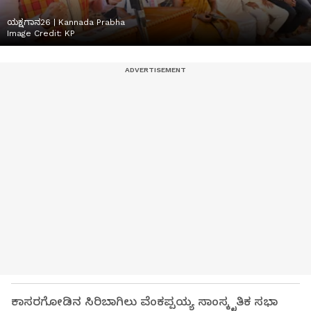
ಯಕ್ಷಗಾನ26 | Kannada Prabha
Image Credit:
KP
ಕಾಸರಗೋಡಿನ ಸಿರಿಬಾಗಿಲು ವೆಂಕಪ್ಪಯ್ಯ ಸಾಂಸ್ಕೃತಿಕ ಸಭಾ