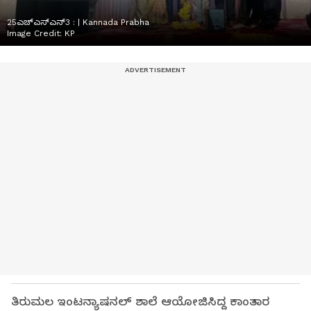
25ಎಚ್ಎಸ್ಎನ್3 : | Kannada Prabha
Image Credit:
KP
ತಿರುಮಲ ಇಂಟನ್ಯಾಷನಲ್ ಶಾಲೆ ಆಯೋಜಿಸಿದ್ದ ಕಾಂತಾರ