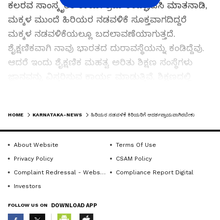
ಕಲರವ ಸಾಂಸ್ಕೃತಿಕ ಕಾರ್ಯಕ್ರಮ ಉದ್ಘಾಟಿಸಿ ಮಾತನಾಡಿ,
ಮಕ್ಕಳ ಮುಂದೆ ಹಿರಿಯರ ನಡವಳಿಕೆ ಸೂಕ್ತವಾಗದಿದ್ದರೆ
ಮಕ್ಕಳ ನಡವಳಿಕೆಯಲ್ಲೂ ಬದಲಾವಣೆಯಾಗುತ್ತದೆ.
ಶೈಕ್ಷಣಿಕವಾಗಿ ನಾವು ಭಾರತದ ದುರಾವಸ್ಥೆಯನ್ನು ಕಂಡಿದ್ದೆವು.
ಆದರೆ ಇಂದು ಶೈಕ್ಷಣಿಕ ಮಹತ್ವ ಅರಿತು ಶಿಕ್ಷಣ ಸಂಸ್ಥೆಗಳು
ಜ್ಞಾನವನ್ನು ವಿಸ್ತರಿಸುವ ಕಾರ್ಯ ಮಾಡುತ್ತಿವೆ. ಶಿಕ್ಷಣದಲ್ಲಿ
ಅಮ್ಮ ಎಂಬ ವ್ಯಕ್ತಿತ್ವವೇ ಶಿಕ್ಷಣ, ತಾಯಿತನದ ವಿಸ್ತರಣೆ
ಭಾಗವೇ ಇಂದು ಶಿಕ್ಷಕಿ, ಅದ್ಭುತ ಶಕ್ತಿಯಾಗಿ ಅಕ್ಷರ ಕ್ರಾಂತಿಗೆ
LATEST VIDEOS
HOME
KARNATAKA-NEWS
ಹಿರಿಯರ ನಡವಳಿಕೆ ಕಿರಿಯರಿಗೆ ಆದರ್ಶಪ್ರಾಯವಾಗಿರಬೇಕು
ಮಹಿಳೆ ಕಾರಣವಾಗಿದ್ದಾಳೆ. ದಶಕಗಳ ಹಿಂದಿನ
ಚನ್ನರಾಯಪಟ್ಟಣಕ್ಕೂ ಇಂದಿಗೂ ಶಿಕ್ಷಣ ಸಾಮಾಜಿಕ
About Website
Terms Of Use
ಬದಲಾವಣೆಯಲ್ಲಿ ಮಹತ್ತರ ಸಾಧನೆ ಸಾಧಿಸಿದೆ. ಮಗು ಶಾಲೆಗೆ
Privacy Policy
CSAM Policy
ಬರುತ್ತದೆ. ಮನಸ್ಸಿನಲ್ಲಿ ಏನನ್ನು ಹೊತ್ತುಕೊಂಡು ಹೋಗುತ್ತದೆ
Complaint Redressal - Website
Compliance Report Digital
ಎಂಬುದು ಬಹಳ ಮುಖ್ಯವಾಗುತ್ತದೆ. ಪಟ್ಟಣದ ಅನೇಕ
Investors
ಪ್ರತಿಭಾವಂತರು ದೇಶ ವಿದೇಶಗಳಲ್ಲಿ ತಮ್ಮ ಚಾಪನ್ನು
ಮೂಡಿಸಿದ್ದಾರೆ ಎಂದು ಹೇಳಿದರು.
FOLLOW US ON
DOWNLOAD APP