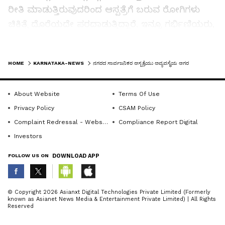
ರೀತಿ ಮಾಡುತ್ತಿರುವುದರಿಂದ ಆಸ್ಪತ್ರೆಗೆ ಬರುವ ರೋಗಿಗಳು
ಚಿಕಿತ್ಸೆ ದೊರೆಯದೇ ಪರದಾಡುತ್ತಿದ್ದಾರೆ. ಇನ್ನೂ ಗರ್ಭಿಣಿಯರು,
ತೀವ್ರ ಆನಾರೋಗ್ಯದಿಂದ ಬಳಲುತ್ತಿರುವವರು ಪ್ರಾಣ
ಕಳೆದುಕೊಳ್ಳುವಂತಾಗಿದೆ ಎಂದು ಪ್ರತಿಭಟನಾನಿರತರು
LATEST VIDEOS
HOME
KARNATAKA-NEWS
ನಗರದ ಸಾರ್ವಜನಿಕರ ಆಸ್ಪತ್ರೆಯು ಅವ್ಯವಸ್ಥೆಯ ಆಗರ
ಆಕ್ರೋಶ ವ್ಯಕ್ತಪಡಿಸಿದರು.ಆರ್.ಎಚ್.ಕ್ಯಾಂಪ್ನ ಮೌಸಂಬಿ
ಮಂಡಲ್ ಗಂಡ ಮಹೇಶ್ವರ ಮಂಡಲ್ ಅವರ ಸಾವಿಗೆ
About Website
Terms Of Use
ವೈದ್ಯರು ಹಾಗೂ ಸಿಬ್ಬಂದಿಯ ನಿರ್ಲಕ್ಷ್ಯವೇ ಕಾರಣ. ಹೆರಿಗೆ
Privacy Policy
CSAM Policy
ನಂತರ ಮಹಿಳೆಗೆ ಉತ್ತಮ ಚಿಕಿತ್ಸೆ ದೊರೆತಿದ್ದರೆ ಆಕೆ
Complaint Redressal - Website
Compliance Report Digital
ಉಳಿಯುತ್ತಿದ್ದಳು ಎಂದು ಆಕೆಯ ಸಂಬಂಧಿಕರೇ ಹೇಳುತ್ತಾರೆ.
Investors
ಸರ್ಕಾರಿ ಆಸ್ಪತ್ರೆಯಲ್ಲಿ ನಿರ್ಲಕ್ಷದ ಸಾವುಗಳು ಹೆಚ್ಚುತ್ತಿದ್ದು,
ಪದೇ ಪದೆ ಅವಘಡಗಳು ನಡೆಯುತ್ತಿದ್ದರೂ ಜಿಲ್ಲಾಡಳಿತ ಮೌನ
FOLLOW US ON
DOWNLOAD APP
ತಾಳಿದೆ ಎಂದು ಸಂಘಟನೆಯ ಕಾರ್ಯಕರ್ತರು
ಆಪಾದಿಸಿದರು.ಸೇನೆಯ ಜಿಲ್ಲಾ ಘಟಕದ ಉಪಾಧ್ಯಕ್ಷ
ABOUT THE AUTHOR
© Copyright 2026 Asianxt Digital Technologies Private Limited (Formerly
ರಾಘವೇಂದ್ರ, ಜಿಲ್ಲಾ ಸಂಚಾಲಕ ಹುಸೇನ್ ಭಾμÁ
known as Asianet News Media & Entertainment Private Limited) | All Rights
KannadaprabhaNewsNetwork
K
Reserved
ಇಂದಿರಾನಗರ, ಜಿಲ್ಲಾ ಯುವ ಘಟಕದ ಪ್ರಧಾನ ಕಾರ್ಯದರ್ಶಿ