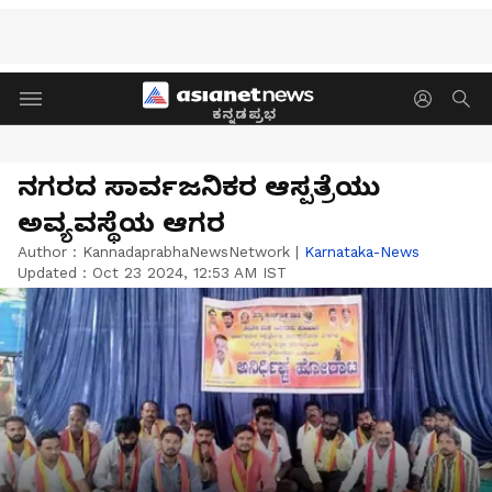
ಕನ್ನಡಪ್ರಭ
ನಗರದ ಸಾರ್ವಜನಿಕರ ಆಸ್ಪತ್ರೆಯು
ಅವ್ಯವಸ್ಥೆಯ ಆಗರ
Author :
KannadaprabhaNewsNetwork
|
Karnataka-News
Updated :
Oct 23 2024, 12:53 AM IST