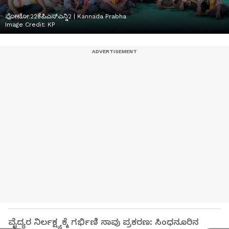
ಫೋಟೋ:22ಕೆಪಿಎಸ್ಎನ್ಡಿ2 | Kannada Prabha
Image Credit:
KP
ವೈದ್ಯರ ನಿರ್ಲಕ್ಷ್ಯಕ್ಕೆ ಗರ್ಭಿಣಿ ಸಾವು ಪ್ರಕರಣ: ಸಿಂಧನೂರಿನ