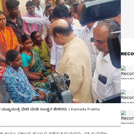
RECO
 ಮುಖ್ಯಮಂತ್ರಿ ಭೇಟಿ ಮಾಡಿ ಸಾಂತ್ವನ ಹೇಳಿದರು. | Kannada Prabha
 ಹಾಗೂ ಸರ್ಕಾರ ಹುನ್ನಾರ ನಡೆಸುತ್ತಿರುವುದನ್ನು ಸಹಿಸುವುದಿಲ್ಲ,