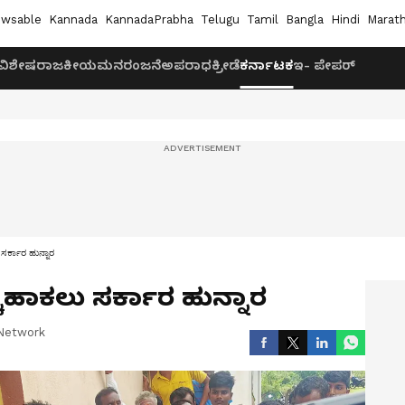
wsable
Kannada
KannadaPrabha
Telugu
Tamil
Bangla
Hindi
Marath
ವಿಶೇಷ
ರಾಜಕೀಯ
ಮನರಂಜನೆ
ಅಪರಾಧ
ಕ್ರೀಡೆ
ಕರ್ನಾಟಕ
ಇ- ಪೇಪರ್
 ಸರ್ಕಾರ ಹುನ್ನಾರ
ಚಿಹಾಕಲು ಸರ್ಕಾರ ಹುನ್ನಾರ
Network