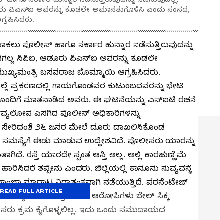
 ಆಡೂರು ಪಿಎಸ್‌ಐ ಅವರನ್ನು ಕೂಡಲೇ ಅಮಾನತುಗೊಳಿಸಿ ಎಂದು ಸಂಸದ,
್ರಹಿಸಿದರು.
 ಹಾಕಲು ಪೊಲೀಸ್ ಹಾಗೂ ಸರ್ಕಾರ ಹುನ್ನಾರ ನಡೆಸುತ್ತಿರುವುದನ್ನು
ಹಾನಗಲ್ಲ ಸಿಪಿಐ, ಆಡೂರು ಪಿಎಸ್‌ಐ ಅವರನ್ನು ಕೂಡಲೇ
ಖ್ಯಮಂತ್ರಿ ಬಸವರಾಜ ಬೊಮ್ಮಾಯಿ ಆಗ್ರಹಿಸಿದರು.
ಿ, ಹಲ್ಲೆ ಪ್ರಕರಣದಲ್ಲಿ ಗಾಯಗೊಂಡವರ ಕುಟುಂಬದವರನ್ನು ಭೇಟಿ
ರರೊಂದಿಗೆ ಮಾತನಾಡಿದ ಅವರು, ಈ ಘಟನೆಯನ್ನು ಎಸ್‌ಐಟಿ ರಚನೆ
ತವ್ಯಲೋಪ ಎಸಗಿದ ಪೊಲೀಸ್ ಅಧಿಕಾರಿಗಳನ್ನು
ೇರಿದಂತೆ ೨೬ ಜನರ ಮೇಲೆ ದೂರು ದಾಖಲಿಸಿಕೊಂಡ
ಕಿಂತ ಸಮಸ್ಯೆಗೆ ಈಡು ಮಾಡುವ ಉದ್ದೇಶವಿದೆ. ಪೊಲೀಸರು ಯಾರನ್ನು
ಗಿದೆ. ರಸ್ತೆ ಯಾರದೇ ಸ್ವಂತ ಆಸ್ತಿ ಅಲ್ಲ. ಅಲ್ಲಿ ಕಾರಹುಣ್ಣಿಮೆ
ಾರಿಸಿದರೆ ತಪ್ಪೇನು ಎಂದರು. ಜಿಲ್ಲೆಯಲ್ಲಿ ಕಾನೂನು ಸುವ್ಯವಸ್ಥೆ
್, ಗಾಂಜಾ ಮಾರಾಟ ನಿರಾತಂಕವಾಗಿ ನಡೆಯುತ್ತಿದೆ. ಪರಸೆಂಟೇಜ್
READ FULL ARTICLE
 ನಡೆದ ಗ್ಯಾಂಗ್‌ರೇಪ್ ಪ್ರಕರಣದ ಆರೋಪಿಗಳು ಬೇಲ್ ಸಿಕ್ಕ
ಲೀಸರು ಕ್ರಮ ಕೈಗೊಳ್ಳಲಿಲ್ಲ. ಇದು ಒಂದು ಸಮುದಾಯದ