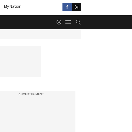
i
MyNation