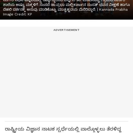
ಸಿಂಗ್‌ರ ನಿಧನ ಹಿನ್ನಲೆಯಲ್ಲಿ ರದ್ಧಾಗಿದ್ದರಿಂದ ಚನ್ನಗಿರಿ ತಾ. ಮಾವಿನಕಟ್ಟೆ ಗ್ರಾಮದ ಸರ್ಕಾರಿ
ಶಾಲೆಯ ಅಷ್ಟೂ ಮಕ್ಕಳಿಗೆ ಸಂಸದೆ ಡಾ.ಪ್ರಭಾ ಮಲ್ಲಿಕಾರ್ಜುನ ಸಂಸತ್ ಭವನ ವೀಕ್ಷಣೆ ಹಾಗೂ
ದೆಹಲಿ ದರ್ಶನಕ್ಕೆ ಅನುವು ಮಾಡಿಕೊಟ್ಟು ಮಾತೃಹೃದಯ ಮೆರೆದಿದ್ದಾರೆ. | Kannada Prabha
Image Credit:
KP
ರಾಷ್ಟ್ರೀಯ ವಿಜ್ಞಾನ ನಾಟಕ ಸ್ಪರ್ಧೆಯಲ್ಲಿ ಪಾಲ್ಗೊಳ್ಳಲು ತೆರಳಿದ್ದ