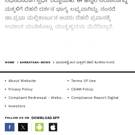
ನಿಧನದಿಂದಾಗಿ ಸ್ಪರ್ಧೆ ರದ್ದಾಯಿತು. ಈ ಹಿನ್ನೆಲೆ ನಿರಾಶರಾಗಿದ್ದ
ಮಕ್ಕಳಿಗೆ ದೆಹಲಿ ದರ್ಶನ ಭಾಗ್ಯ ಲಭ್ಯವಾಗಿದ್ದು, ಸಂಸದೆ
ಡಾ.ಪ್ರಭಾ ಮಲ್ಲಿಕಾರ್ಜುನ ಅವರು ದೆಹಲಿ ಪ್ರವಾಸಕ್ಕೆ
ಅವಕಾಶ ಮಾಡಿಕೊಟ್ಟು ಮಾತೃಹೃದಯ ಮೆರೆದಿದ್ದಾರೆ.
ಡಾ. ಮನಮೋಹನ ಸಿಂಗ್‌ರ ನಿಧನದ ಹಿನ್ನೆಲೆ ಸ್ಪರ್ಧೆ
ರದ್ದುಗೊಂಡ ವಿಷಯ ತಿಳಿದ ಸಂಸದೆ ಡಾ.ಪ್ರಭಾ ಅವರು,
LATEST VIDEOS
ತಮ್ಮ ದಾವಣಗೆರೆ ಲೋಕಸಭಾ ಕ್ಷೇತ್ರದ ಚನ್ನಗಿರಿ ತಾಲೂಕಿನ
HOME
KARNATAKA-NEWS
ಮಾವಿನಕಟ್ಟೆ ಶಾಲೆ ಮಕ್ಕಳಿಗೆ ದೆಹಲಿ ತೋರಿಸಿದ ಸಂಸದೆ
ಮಾವಿನಕಟ್ಟೆ ಶಾಲೆ ಮಕ್ಕಳಿಗೆ ಲೋಕಸಭೆ ವೀಕ್ಷಿಸಲು ಅವಕಾಶ
ಮಾಡಿಸಿಕೊಟ್ಟರು. ಅಷ್ಟೇ ಅಲ್ಲದೇ, ಭಾನುವಾರ ಆ ಎಲ್ಲ
About Website
Terms Of Use
ಮಕ್ಕಳಿಗೂ ರಾಷ್ಟ್ರ ರಾಜಧಾನಿ ದೆಹಲಿ ಹಾಗೂ ಸುತ್ತಮುತ್ತಲಿನ
Privacy Policy
CSAM Policy
ಪ್ರದೇಶಗಳನ್ನು ವೀಕ್ಷಿಸಲು ವೈಯಕ್ತಿಕವಾಗಿ ಸಹಾಯ ಮಾಡುವ
Complaint Redressal - Website
Compliance Report Digital
ಮೂಲಕ ಸ್ಪಂದಿಸಿದರು.
Investors
FOLLOW US ON
DOWNLOAD APP
8-9 ಮಕ್ಕಳು, ಆರೇಳು ಶಿಕ್ಷಕ, ಶಿಕ್ಷಕಿಯರು ಇಡೀ ದಿನ
ದೆಹಲಿಯ ಕೋಟೆಗಳು, ಸುತ್ತಮುತ್ತಲಿನ ಪ್ರದೇಶಗಳನ್ನು