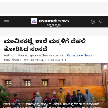
ಕನ್ನಡಪ್ರಭ
ಮಾವಿನಕಟ್ಟೆ ಶಾಲೆ ಮಕ್ಕಳಿಗೆ ದೆಹಲಿ
ತೋರಿಸಿದ ಸಂಸದೆ
Author :
KannadaprabhaNewsNetwork
|
Karnataka-News
Published :
Dec 30 2024, 01:00 AM IST
29ಕೆಡಿವಿಜಿ8, 9, 10-ದೆಹಲಿಯಲ್ಲಿ ರಾಷ್ಟ್ರೀಯ ವಿಜ್ಞಾನ ನಾಟಕ ಸ್ಪರ್ಧೆ ಡಾ.ಮನಮೋಹನ