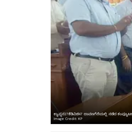
ಕ್ಯಾಪ್ಷನ27ಕೆಡಿವಿಜಿ47 ದಾವಣಗೆರೆಯಲ್ಲಿ ನಡೆದ ಕಂಪ್ಯ
Image Credit:
KP