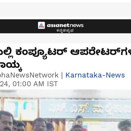
ಕನ್ನಡಪ್ರಭ
ಲ್ಲಿ ಕಂಪ್ಯೂಟರ್‌ ಆಪರೇಟರ್‌ಗಳ
ನಾಯ್ಕ
bhaNewsNetwork
|
Karnataka-News
24, 01:00 AM IST