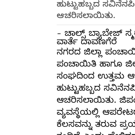
ಹುಟ್ಟುಹಬ್ಬದ ಸವಿನೆನ
ಆಚರಿಸಲಾಯಿತು.
- ಚಾಲ್ಸ್ ಬ್ಯಾಬೇಜ್ 
ವಾರ್ತೆ ದಾವಣಗೆರೆ
ನಗರದ ಜಿಲ್ಲಾ ಪಂಚಾಯಿ
ಪಂಚಾಯಿತಿ ಹಾಗೂ ಜಿಲ್ಲ
ಸಂಘದಿಂದ ಉತ್ತಮ ಆಡಳ
ಹುಟ್ಟುಹಬ್ಬದ ಸವಿನೆನ
ಆಚರಿಸಲಾಯಿತು. ಜಿಪ
ವ್ಯವಸ್ಥೆಯಲ್ಲಿ ಆಪರೇಟ
ಕೆಲಸವನ್ನು ತರುವ ಪ್