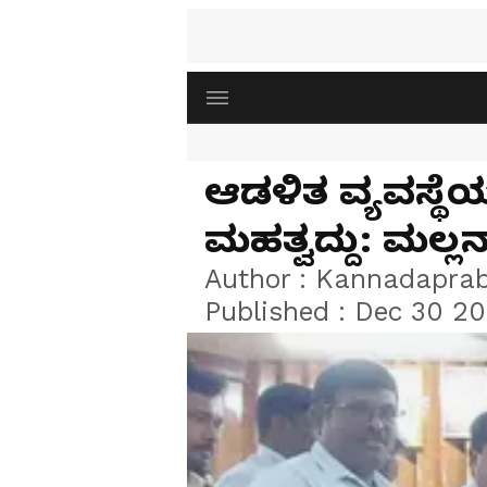
ಆಡಳಿತ ವ್ಯವಸ್ಥೆಯ
ಮಹತ್ವದ್ದು: ಮಲ್ಲ
Author :
Kannadapra
Published :
Dec 30 20