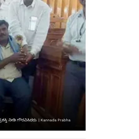
ಶಸ್ತಿ ನೀಡಿ ಗೌರವಿಸಿದರು. | Kannada Prabha