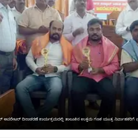
ೂಟರ್ ಆಪರೇಟರ್ ದಿನಾಚರಣೆ ಕಾರ್ಯಕ್ರಮದಲ್ಲಿ ತಾಲೂಕಿನ ಉತ್ತಮ ಗಣಕ ಯಂತ್ರ ನಿರ್ವಾಹಕರಿಗೆ ಪ್ರ