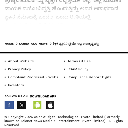
ಶ್ರೇಷ್ಠವಾದುದಾಗಿದ್ದು ವೃತ್ತಿಗೆ ನಿವೃತ್ತಿಯೇ ಇಲ್ಲ. ಇಲ್ಲಿ ಮಮತಾ
ನಾಯಕ ವಯೋನಿವೃತ್ತಿ ಹೊಂದುತ್ತಿದ್ದು ಅವರ ಆಗಾಧವಾದ
ಜ್ಞಾನ ಸಮಾಜಕ್ಕೆ ಒಂದಲ್ಲ ಒಂದು ರೀತಿಯಲ್ಲಿ
ದೊರೆಯುತ್ತಿರುತ್ತದೆ. ಶಿಕ್ಷಕ ವೃತ್ತಿ ಅತ್ಯಂತ ಶ್ರೇಷ್ಠ
ಹುದ್ದೆಯಾಗಿದ್ದು ಯಾರು ಎಷ್ಟೇ ದೊಡ್ಡ ವ್ಯಕ್ತಿಯಾಗಿ ನಿಂತರೂ
LATEST VIDEOS
ಕೂಡಾ ತಮ್ಮ ಶಿಕ್ಷಕರಿಗೆ ಮೊದಲ ಗೌರವ ಸಲ್ಲಿಸುತ್ತಾರೆ ಇದು
HOME
KARNATAKA-NEWS
ಶಿಕ್ಷಕ ವೃತ್ತಿಗೆ ನಿವೃತ್ತಿಯೇ ಇಲ್ಲ: ರಾಧಾಕೃಷ್ಣ ಭಟ್ಟ
ನಮ್ಮ ಸಂಸ್ಕೃತಿಯ ಹೆಮ್ಮೆ ಎಂದರು. ಊರಿನ ಹಿರಿಯ, ಶಿಕ್ಷಣ
ಪ್ರೇಮಿ ವೆಂಕ್ಟಯ್ಯ ನಾಯ್ಕ ಕಾರ್ಯಕ್ರಮದ ಅಧ್ಯಕ್ಷತೆ
About Website
Terms Of Use
ವಹಿಸಿದ್ದರು.
Privacy Policy
CSAM Policy
Complaint Redressal - Website
Compliance Report Digital
ಪ್ರಾಥಮಿಕ ಶಾಲಾ ಶಿಕ್ಷಕರ ಸಂಘದ ಅಧ್ಯಕ್ಷ ಉಮೇಶ
Investors
ಕೆರೆಕಟ್ಟೆ, ಕುಮಟಾ ಡಯಟ್‌ನ ಉಪನ್ಯಾಸಕ ಎಸ್.ಪಿ.ಭಟ್,
FOLLOW US ON
DOWNLOAD APP
ಜಿಪಂ ಮಾಜಿ ಸದಸ್ಯೆ ಸಿಂಧು ಭಾಸ್ಕರ ನಾಯ್ಕ, ಪ್ರಾಥಮಿಕ
ಶಾಲಾ ಶಿಕ್ಷಕರ ಸಂಘದ ಸಂಘಟನಾ ಕಾರ್ಯದರ್ಶಿ
ಪೂರ್ಣಿಮಾ ನಾಯ್ಕ, ಸಹ ಕಾರ್ಯದರ್ಶಿ ಜನಾರ್ಧನ
ABOUT THE AUTHOR
© Copyright 2026 Asianxt Digital Technologies Private Limited (Formerly
ಮಾತನಾಡಿದರು.
known as Asianet News Media & Entertainment Private Limited) | All Rights
KannadaprabhaNewsNetwork
K
Reserved