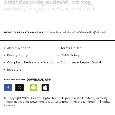
ದಿನಗಳ ಮೊದಲು ಪಠ್ಯ ಹಂಚಲಾಗಿದೆ. ಇದು ಸೂಕ್ಷ್ಮ
ಆಡಳಿತವಲ್ಲ, ರಾಷ್ಟ್ರೀಯ ಒಪ್ಪಿಗೆಯನ್ನು ಅಗತ್ಯವಿರುವ
ವಿಷಯದಲ್ಲಿ ತುರ್ತು ನಿರ್ಧಾರ ಮಾಡುವ ಕ್ರಮವಾಗಿದೆ”
ಎಂದು ಹೇಳಿದರು.
LATEST VIDEOS
HOME
KARNATAKA-NEWS
ಮಹಿಳಾ ಮೀಸಲಾತಿ ಮಸೂದೆ ಜಾರಿಗೆ ತುರ್ತುಗತಿ, ಪ್ರಕ್ರಿಯೆ ಪಾರದರ್ಶಕವಾಗಿಲ್ಲ
ಗೃಹ ಸಚಿವ ಅಮಿತ್ ಶಾ ಅವರ ಹೇಳಿಕೆಗೆ ಪ್ರತಿಕ್ರಿಯಿಸಿದ
ಅವರು, “ಮಸೂದೆ ಕುರಿತು ವಿವರಿಸುವ ಮೊದಲು ಎಲ್ಲಾ
About Website
Terms Of Use
ಪಕ್ಷಗಳ ಅಭಿಪ್ರಾಯವನ್ನು ಏಕೆ ಕೇಳಲಿಲ್ಲ?” ಎಂದು
Privacy Policy
CSAM Policy
ಪ್ರಶ್ನಿಸಿದರು. ಪ್ರಜಾಪ್ರಭುತ್ವದಲ್ಲಿ ಸಂವಾದ ಮತ್ತು ಸಹಕಾರ
Complaint Redressal - Website
Compliance Report Digital
ದೇಶದ ಸಮೃದ್ಧಿಗೆ ಅವಶ್ಯಕ ಎಂದು ಅವರು ಹೇಳಿದರು.
Investors
ಮಹಿಳಾ ಮೀಸಲಾತಿ ಕುರಿತು ಕಾಂಗ್ರೆಸ್ ಪಕ್ಷದ ನಿಲುವು
FOLLOW US ON
DOWNLOAD APP
ಸ್ಪಷ್ಟವಾಗಿದೆ ಎಂದು ಹೇಳಿದ ಅವರು, “ರಾಜೀವ್ ಗಾಂಧಿ
ಅವರ ಕಾಲದಲ್ಲೇ 73ನೇ ಮತ್ತು 74ನೇ ಸಂವಿಧಾನ
ABOUT THE AUTHOR
© Copyright 2026 Asianxt Digital Technologies Private Limited (Formerly
ತಿದ್ದುಪಡಿಗಳ ಮೂಲಕ ಗ್ರಾಮೀಣ ಮಟ್ಟದಲ್ಲಿ ಮಹಿಳಾ
known as Asianet News Media & Entertainment Private Limited) | All Rights
KannadaprabhaNewsNetwork
K
Reserved
ಪ್ರತಿನಿಧಿತ್ವವನ್ನು ವಿಸ್ತರಿಸಲಾಗಿದೆ. ನಮ್ಮ ಬದ್ಧತೆ ಯಾವತ್ತೂ