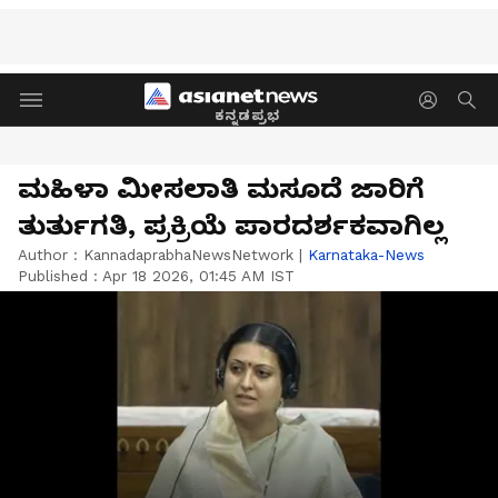
ಕನ್ನಡಪ್ರಭ
ಮಹಿಳಾ ಮೀಸಲಾತಿ ಮಸೂದೆ ಜಾರಿಗೆ
ತುರ್ತುಗತಿ, ಪ್ರಕ್ರಿಯೆ ಪಾರದರ್ಶಕವಾಗಿಲ್ಲ
Author :
KannadaprabhaNewsNetwork
|
Karnataka-News
Published :
Apr 18 2026, 01:45 AM IST