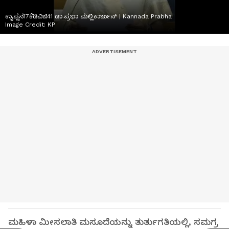
ಕ್ಯಾಪ್ಷನ17ಕೆಡಿವಿಜಿ41 ಡಾ.ಪ್ರಭಾ ಮಲ್ಲಿಕಾರ್ಜುನ್ | Kannada Prabha
Image Credit:
KP
ಮಹಿಳಾ ಮೀಸಲಾತಿ ಮಸೂದೆಯನ್ನು ತುರ್ತುಗತಿಯಲ್ಲಿ, ಸಮಗ್ರ