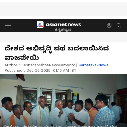
ಕನ್ನಡಪ್ರಭ
ದೇಶದ ಅಭಿವೃದ್ಧಿ ಪಥ ಬದಲಾಯಿಸಿದ
ವಾಜಪೇಯಿ
Author :
KannadaprabhaNewsNetwork
|
Karnataka-News
Published :
Dec 26 2025, 01:15 AM IST