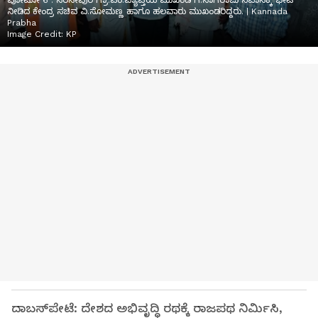
ಪೋಟೋ 6 : ನರಸೀಪುರ ಗ್ರಾ.ಪಂ.ವ್ಯಾಪ್ತಿಯ ಮುಖಂಡ ಗ.ನಾಗರಾಜು ನಿವಾಸಕ್ಕೆ ಭೇಟಿ
ನೀಡಿದ ಕೇಂದ್ರ ಸಚಿವ ವಿ.ಸೋಮಣ್ಣ ಹಾಗೂ ಹಲವಾರು ಮುಖಂಡರಿದ್ದರು. | Kannada
Prabha
Image Credit:
KP
ದಾಬಸ್‍ಪೇಟೆ: ದೇಶದ ಅಭಿವೃದ್ಧಿ ರಥಕ್ಕೆ ರಾಜಪಥ ನಿರ್ಮಿಸಿ,