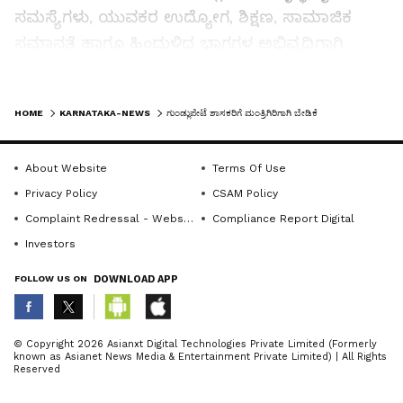
ಸಮಸ್ಯೆಗಳು, ಯುವಕರ ಉದ್ಯೋಗ, ಶಿಕ್ಷಣ, ಸಾಮಾಜಿಕ
ಸಮಾನತೆ ಹಾಗೂ ಹಿಂದುಳಿದ ಭಾಗಗಳ ಅಭಿವೃದ್ಧಿಗಾಗಿ
ಎಚ್.ಎಂ.ಗಣೇಶ್ ಪ್ರಸಾದ್ ರವರು ಶ್ರಮಿಸುತ್ತಿದ್ದಾರೆ
ಎಂದರು.ಮೈಸೂರು ಭಾಗದ ೩೬ ಕ್ಷೇತ್ರಗಳಲ್ಲಿ ಏಕೈಕ
LATEST VIDEOS
HOME
KARNATAKA-NEWS
ಗುಂಡ್ಲುಪೇಟೆ ಶಾಸಕರಿಗೆ ಮಂತ್ರಿಗಿರಿಗಾಗಿ ಬೇಡಿಕೆ
ಲಿಂಗಾಯತ ಸಮುದಾಯಕ್ಕೆ ಸೇರಿದ ವಿಧಾನಸಭಾ ಸದಸ್ಯರು
ಇವರೊಬ್ಬರೇ ಆಗಿದ್ದು, ದಕ್ಷಿಣ ಕರ್ನಾಟಕ ಭಾಗದಲ್ಲಿ
About Website
Terms Of Use
ಸಮಾಜಮುಖಿ ಚಿಂತನೆ, ಕಾಯಕನಿ?, ಜನಪ ಸೇವೆ ಹಾಗೂ
Privacy Policy
CSAM Policy
ಸರಳ ವ್ಯಕ್ತಿತ್ವದಿಂದ ಜನಮನ ಗೆದ್ದಿರುವ ನಾಯಕರಾಗಿರುವ
Complaint Redressal - Website
Compliance Report Digital
ಇವರಿಗೆ ಸಚಿವ ಸಂಪುಟದಲ್ಲಿ ಅವಕಾಶ ಕಲ್ಪಿಸಬೇಕೆಂದು
Investors
ಮನವಿ ಮಾಡುತ್ತೇನೆ ಎಂದರು.ಹಳೆ ಮೈಸೂರು ಭಾಗದ
ವೀರಶೈವ ಲಿಂಗಾಯತ ಸಮಾಜದ ಪ್ರಬಲ ಧ್ವನಿ ಆಗುವುದರ
FOLLOW US ON
DOWNLOAD APP
ಮೂಲಕ ಪಕ್ಷಕ್ಕೆ ಅನುಕೂಲವಾಗಲಿದೆ. ಹಳೆ ಮೈಸೂರು
ಭಾಗವು ಅಂದಿನಿಂದ ಇಂದಿನವರೆಗೂ ರಾಜಕೀಯದಲ್ಲಿ ವಿಶೇಷ
ABOUT THE AUTHOR
© Copyright 2026 Asianxt Digital Technologies Private Limited (Formerly
ಪಾತ್ರವಹಿಸುತ್ತದೆ. ಎಚ್.ಎಸ್.ಮಹದೇವಪ್ರಸಾದ್ ನಂತರ
known as Asianet News Media & Entertainment Private Limited) | All Rights
KannadaprabhaNewsNetwork
K
Reserved
ವೀರಶೈವ ಲಿಂಗಾಯತ ಸಮಾಜದ ಮಂತ್ರಿ ಸ್ಥಾನಕ್ಕೆ ಅವಕಾಶ