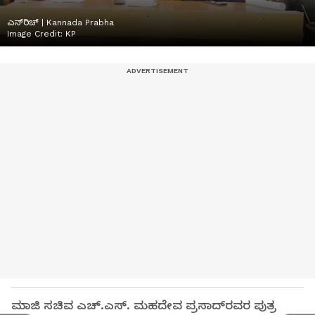
ಎನ್‌ರಿಚ್ | Kannada Prabha
Image Credit:
KP
ಮಾಜಿ ಸಚಿವ ಎಚ್.ಎಸ್. ಮಹದೇವ ಪ್ರಸಾದ್‌ರವರ ಪುತ್ರ