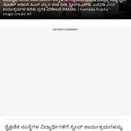
ವಿವಿಪ್ಯಾಟ್ ಕುರಿತು ಸಾರ್ವಜನಿಕರಿಗೆ ಜಾಗೃತಿಗಾಗಿ ಸ್ಥಾಪಿಸಿದ ಮಾಹಿತಿ ಕೇಂದ್ರಕ್ಕೆ ರಾಜ್ಯ ಸ್ವೀಪ್
ನೋಡಲ್ ಅಧಿಕಾರಿ ಪಿಎಸ್ ವಸ್ರ್ತದ ಭೇಟಿ ನೀಡಿ, ಸ್ವೀಪ್ಇ,ಎಲ್‌ಸಿ, ಎನ್‌ವಿಡಿ-2023
ಕಾರ್ಯಕ್ರಮಗಳ ಕುರಿತು ಪ್ರಗತಿ ಪರಿಶೀಲನೆ ನಡೆಸಿದರು. | Kannada Prabha
Image Credit:
KP
ಶೈಕ್ಷಣಿಕ ಸಂಸ್ಥೆಗಳ ವಿದ್ಯಾರ್ಥಿಗಳಿಗೆ ಸ್ವೀಪ್ ಕಾರ್ಯಕ್ರಮಗಳನ್ನು