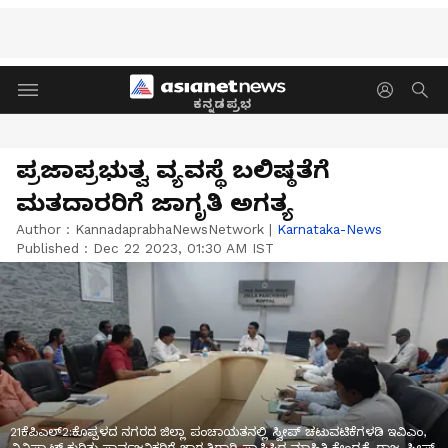
ಕನ್ನಡಪ್ರಭ
ಪ್ರಜಾಪ್ರಭುತ್ವ ವ್ಯವಸ್ಥೆ ಬಲಿಷ್ಠತೆಗೆ
ಮತದಾರರಿಗೆ ಜಾಗೃತಿ ಅಗತ್ಯ
Author :
KannadaprabhaNewsNetwork
|
Karnataka-News
Published :
Dec 22 2023, 01:30 AM IST
21ಕೆಪಿಎಲ್2:ಕೊಪ್ಪಳದ ನಗರದ ಜಿಲ್ಲಾ ಪಂಚಾಯತನಲ್ಲಿ ಸ್ವೀಪ್ ಚಟುವಟಿಕೆಗಳಡಿ ಇವಿಎಂ,