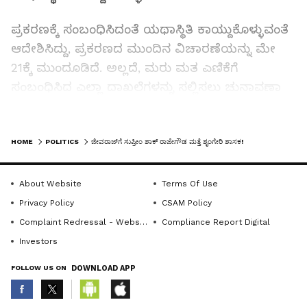
ಪ್ರಕರಣಕ್ಕೆ ಸಂಬಂಧಿಸಿದಂತೆ ಯಥಾಸ್ಥಿತಿ ಕಾಯ್ದುಕೊಳ್ಳುವಂತೆ
ಆದೇಶಿಸಿದ್ದು, ಪ್ರಕರಣದ ಮುಂದಿನ ವಿಚಾರಣೆಯನ್ನು ಮೇ
21ಕ್ಕೆ ಮುಂದೂಡಿದೆ. ಅಲ್ಲದೆ, ಮರು ಮತ ಎಣಿಕೆಗೆ
ಸಂಬಂಧಿಸಿದ ಎಲ್ಲಾ ದಾಖಲೆಗಳನ್ನು ಸಲ್ಲಿಸಲು ಚುನಾವಣಾ
ಆಯೋಗಕ್ಕೆ ಸೂಚನೆ ನೀಡಿದೆ.
LATEST VIDEOS
HOME
POLITICS
ಜೀವರಾಜ್‌ಗೆ ಸುಪ್ರೀಂ ಶಾಕ್‌ ರಾಜೇಗೌಡ ಮತ್ತೆ ಶೃಂಗೇರಿ ಶಾಸಕ!
ಹೈಕೋರ್ಟ್ ಆದೇಶಕ್ಕೆ ಸುಪ್ರೀಂಕೋರ್ಟ್‌ ತಡೆ
ನೀಡಿರುವುದರಿಂದ, ಮರು ಎಣಿಕೆಯಲ್ಲಿ ಜಯಗಳಿಸಿದ್ದ ಬಿಜೆಪಿ
About Website
Terms Of Use
ಅಭ್ಯರ್ಥಿ ಡಿ.ಎನ್. ಜೀವರಾಜ್ ಅವರ ಆಯ್ಕೆ ತಾತ್ಕಾಲಿಕವಾಗಿ
Privacy Policy
CSAM Policy
ಅಸಿಂಧುವಾಗಿದೆ. ಕಾಂಗ್ರೆಸ್‌ನ ಟಿ.ಡಿ.ರಾಜೇಗೌಡ ಅವರ ಶಾಸಕ
Complaint Redressal - Website
Compliance Report Digital
ಸ್ಥಾನವನ್ನು ಸುಪ್ರೀಂಕೋರ್ಟ್ ಮರುಸ್ಥಾಪಿಸಿದೆ.
Investors
FOLLOW US ON
DOWNLOAD APP
Related Articles