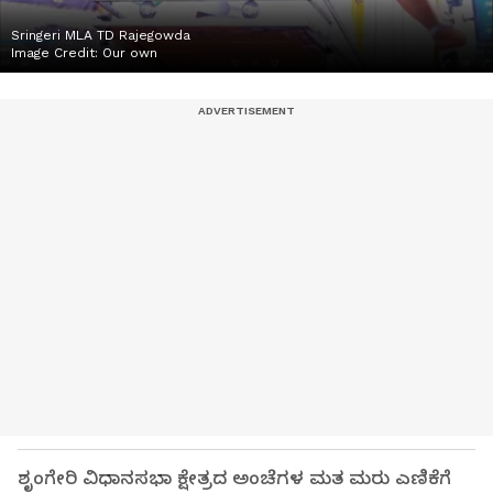
Sringeri MLA TD Rajegowda
Image Credit:
Our own
ಶೃಂಗೇರಿ ವಿಧಾನಸಭಾ ಕ್ಷೇತ್ರದ ಅಂಚೆಗಳ ಮತ ಮರು ಎಣಿಕೆಗೆ