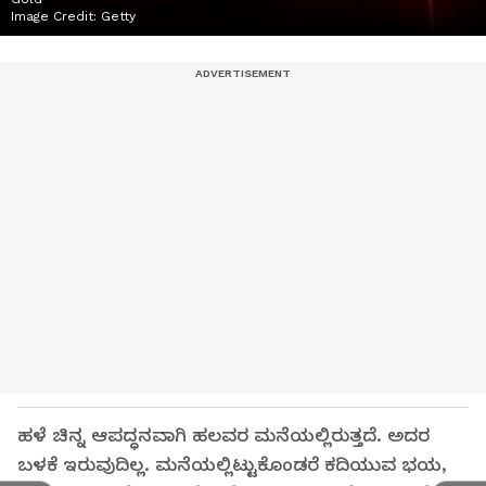
Image Credit:
Getty
ಹಳೆ ಚಿನ್ನ ಆಪದ್ಧನವಾಗಿ ಹಲವರ ಮನೆಯಲ್ಲಿರುತ್ತದೆ. ಅದರ
ಬಳಕೆ ಇರುವುದಿಲ್ಲ. ಮನೆಯಲ್ಲಿಟ್ಟುಕೊಂಡರೆ ಕದಿಯುವ ಭಯ,