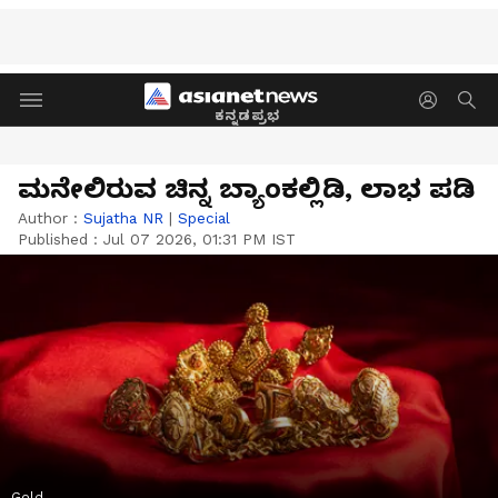
ಕನ್ನಡಪ್ರಭ
ಮನೇಲಿರುವ ಚಿನ್ನ ಬ್ಯಾಂಕಲ್ಲಿಡಿ, ಲಾಭ ಪಡಿ
Author :
Sujatha NR
|
Special
Published :
Jul 07 2026, 01:31 PM IST
Gold