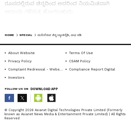
ರೂಪದಲ್ಲಿರುವ ಚಿನ್ನದಿಂದ ಅದರಿಂದ ನಿಯಮಿತವಾಗಿ
ಆದಾಯ ಗಳಿಸುತ್ತ ಹೋಗಬಹುದು.
LATEST VIDEOS
ಪ್ರಕ್ರಿಯೆ ಹೇಗೆ?
HOME
SPECIAL
ಮನೇಲಿರುವ ಚಿನ್ನ ಬ್ಯಾಂಕಲ್ಲಿಡಿ, ಲಾಭ ಪಡಿ
ಹಳೆಯ ಚಿನ್ನವನ್ನು ಬ್ಯಾಂಕ್‌ಗೆ ನೀಡಿದಾಗ, ಅದನ್ನು ಕರಗಿಸಿ
ಅದರ ಶುದ್ಧತೆಯನ್ನು ಪರೀಕ್ಷಿಸಲಾಗುತ್ತದೆ. ನಂತರ ಆ ಚಿನ್ನದ
About Website
Terms Of Use
ತೂಕಕ್ಕೆ ತಕ್ಕಂತೆ ನಿಮ್ಮ ಹೆಸರಿನಲ್ಲಿ ಚಿನ್ನದ ಉಳಿತಾಯ
Privacy Policy
CSAM Policy
ಖಾತೆಯನ್ನು ತೆರೆಯಲಾಗುತ್ತದೆ. ಇಲ್ಲಿ ಮುಖ್ಯವಾದ
Complaint Redressal - Website
Compliance Report Digital
ವಿಷಯವೆಂದರೆ, ನಿಮಗೆ ಬಡ್ಡಿ ಸಿಗುವುದು ಹಣದ ರೂಪದಲ್ಲಲ್ಲ,
Investors
ಬದಲಿಗೆ ಚಿನ್ನದ ರೂಪದಲ್ಲಿ. ಅದನ್ನು ಮುಂದೆ ನಗದಾಗಿ
FOLLOW US ON
DOWNLOAD APP
ಪರಿವರ್ತಿಸಿಕೊಳ್ಳಬಹುದು.
ABOUT THE AUTHOR
© Copyright 2026 Asianxt Digital Technologies Private Limited (Formerly
Related Articles
known as Asianet News Media & Entertainment Private Limited) | All Rights
Sujatha NR
SN
Reserved
ಜಿಲ್ಲೆಯ ವಿವಿಧೆಡೆ ಕಳ್ಳತನ ಪ್ರಕರಣಗಳಲ್ಲಿ ೫೫೩ ಗ್ರಾಂ