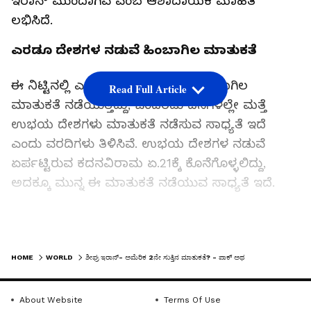
ಇರಾನ್‌ ಮುಂದಾಗಿವೆ ಎಂಬ ಆಶಾದಾಯಕ ಮಾಹಿತಿ
ಲಭಿಸಿದೆ.
ಎರಡೂ ದೇಶಗಳ ನಡುವೆ ಹಿಂಬಾಗಿಲ ಮಾತುಕತೆ
ಈ ನಿಟ್ಟಿನಲ್ಲಿ ಎರಡೂ ದೇಶಗಳ ನಡುವೆ ಹಿಂಬಾಗಿಲ
Read Full Article
ಮಾತುಕತೆ ನಡೆಯುತ್ತಿದ್ದು, ಒಂದೆರೆಡು ದಿನಗಳಲ್ಲೇ ಮತ್ತೆ
ಉಭಯ ದೇಶಗಳು ಮಾತುಕತೆ ನಡೆಸುವ ಸಾಧ್ಯತೆ ಇದೆ
ಎಂದು ವರದಿಗಳು ತಿಳಿಸಿವೆ. ಉಭಯ ದೇಶಗಳ ನಡುವೆ
ಏರ್ಪಟ್ಟಿರುವ ಕದನವಿರಾಮ ಏ.21ಕ್ಕೆ ಕೊನೆಗೊಳ್ಳಲಿದ್ದು,
ಅದಕ್ಕೂ ಮುನ್ನ ಈ ಮಾತುಕತೆ ನಡೆಯುವ ಸಾಧ್ಯತೆ ಇದೆ.
ಇಸ್ಲಾಮಾಬಾದ್‌ ಅಥವಾ ಸ್ವಿಜರ್ಲೆಂಡ್‌ನ ಜಿನೇವಾದಲ್ಲಿ
LATEST VIDEOS
ಮಾತುಕತೆ
HOME
WORLD
ಶೀಘ್ರ ಇರಾನ್- ಅಮೆರಿಕ 2ನೇ ಸುತ್ತಿನ ಮಾತುಕತೆ? - ಪಾಕ್‌ ಅಥವಾ ಜಿನೇವಾದಲ್ಲಿ ಸಭೆ?
ಈ ಹಿಂದಿನಂತೆ ಪಾಕಿಸ್ತಾನದ ರಾಜಧಾನಿ ಇಸ್ಲಾಮಾಬಾದ್‌
ಅಥವಾ ಸ್ವಿಜರ್ಲೆಂಡ್‌ನ ಜಿನೇವಾದಲ್ಲಿ ಮಾತುಕತೆ ನಡೆಯುವ
About Website
Terms Of Use