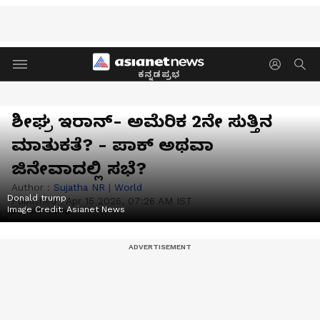
ಕನ್ನಡಪ್ರಭ
ಶೀಘ್ರ ಇರಾನ್- ಅಮೆರಿಕ 2ನೇ ಸುತ್ತಿನ
ಮಾತುಕತೆ? - ಪಾಕ್‌ ಅಥವಾ
ಜಿನೇವಾದಲ್ಲಿ ಸಭೆ?
Author :
Sujatha NR
|
World
Donald trump
Published :
Apr 15 2026, 07:26 AM IST
Image Credit:
Asianet News