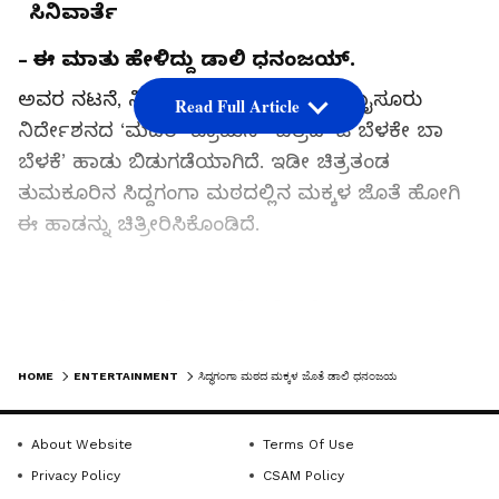
ಸಿನಿವಾರ್ತೆ
- ಈ ಮಾತು ಹೇಳಿದ್ದು ಡಾಲಿ ಧನಂಜಯ್‌.
ಅವರ ನಟನೆ, ನಿರ್ಮಾಣದ, ಪೂರ್ಣಚಂದ್ರ ಮೈಸೂರು
Read Full Article
ನಿರ್ದೇಶನದ ‘ಮದರ್‌ ಪ್ರಾಮಿಸ್‌’ ಚಿತ್ರದ ‘ಓ ಬೆಳಕೇ ಬಾ
ಬೆಳಕೆ’ ಹಾಡು ಬಿಡುಗಡೆಯಾಗಿದೆ. ಇಡೀ ಚಿತ್ರತಂಡ
ತುಮಕೂರಿನ ಸಿದ್ದಗಂಗಾ ಮಠದಲ್ಲಿನ ಮಕ್ಕಳ ಜೊತೆ ಹೋಗಿ
ಈ ಹಾಡನ್ನು ಚಿತ್ರೀರಿಸಿಕೊಂಡಿದೆ.
‘ಸಿದ್ಧಗಂಗಾ ಮಠದಲ್ಲಿ ಜಾತಿ ಭೇದವಿಲ್ಲದೆ, ಎಲ್ಲಾ ಊರಿನ
ಮಕ್ಕಳು ಬಂದು ವಿದ್ಯಾಭ್ಯಾಸ ಪಡೆಯುತ್ತಾರೆ. ಆ ಸ್ಥಳದಲ್ಲಿದ್ದರೆ
LATEST VIDEOS
ಒಂದು ವಿಶಿಷ್ಟ ಅನುಭೂತಿ ಆವರಿಸುತ್ತದೆ. ಹಾಗಾಗಿ ಅಲ್ಲಿಯೇ
HOME
ENTERTAINMENT
ಸಿದ್ಧಗಂಗಾ ಮಠದ ಮಕ್ಕಳ ಜೊತೆ ಡಾಲಿ ಧನಂಜಯ
ಹೋಗಿ ಈ ಹಾಡನ್ನು ಚಿತ್ರೀಕರಿಸಿಕೊಂಡೆವು. ಈ ಹಾಡು ನಮ್ಮ
ಚಿತ್ರದ ಕ್ಲೈಮ್ಯಾಕ್ಸ್‌ನಲ್ಲಿ ಬರುತ್ತದೆ. ಬಹುತೇಕ ಸಿನಿಮಾ
About Website
Terms Of Use
ನಮ್ಮನ್ನು ನಗಿಸುತ್ತದೆ, ಆದರೆ ಕೊನೆಯಲ್ಲಿ ಮೌನವಾಗಿಸುತ್ತದೆ.
Privacy Policy
CSAM Policy
ಯಾಕೆ ಆ ಮೌನ ಅಂತ ತಿಳಿಯಲು ನೀವು ಸಿನಿಮಾ