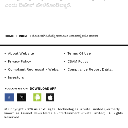
ಎಂದು ದಿಪೇಶ್ ಹೇಳಿಕೊಂಡಿದ್ದಾರೆ.
ಮುಖ್ಯಮಂತ್ರಿ ವಿಷ್ಣು ದೇವ್‌ ಸಾಯಿ ಸೇರಿದಂತೆ ಸರ್ಕಾರದ
LATEST VIDEOS
ಪ್ರಮುಖರು ಭಾಗಿ
HOME
INDIA
ಮೋದಿ ಕರೆಗೆ ಓಗೊಟ್ಟು ಸಾಮೂಹಿಕ ವಿವಾಹದಲ್ಲಿ ಬಿಜೆಪಿ ಶಾಸಕನ ಮದ್ವೆ!
ಈ ಮದುವೆ ಕಾರ್ಯಕ್ರಮದಲ್ಲಿ ಮುಖ್ಯಮಂತ್ರಿ ವಿಷ್ಣು ದೇವ್‌
ಸಾಯಿ ಸೇರಿದಂತೆ ಸರ್ಕಾರದ ಪ್ರಮುಖರು ಭಾಗಿಯಾಗುವ
About Website
Terms Of Use
ಸಾಧ್ಯತೆಯಿದೆ.
Privacy Policy
CSAM Policy
Complaint Redressal - Website
Compliance Report Digital
Investors
Related Articles
FOLLOW US ON
DOWNLOAD APP
23ರಂದು ಸವಣೂರು ಸೀತಾರಾಮ ರೈ ವಿವಾಹ
ವಾರ್ಷಿಕೊತ್ಸವ 50ರ ಸಂಭ್ರಮ
ABOUT THE AUTHOR
© Copyright 2026 Asianxt Digital Technologies Private Limited (Formerly
known as Asianet News Media & Entertainment Private Limited) | All Rights
ವಿವಾಹ ನಿಮಿತ್ತ 3500 ಜನರಿಗೆ ₹1 ಲಕ್ಷದ ಅಪಘಾತ
KannadaprabhaNewsNetwork
K
Reserved
ವಿಮೆ ಗಿಫ್ಟ್‌