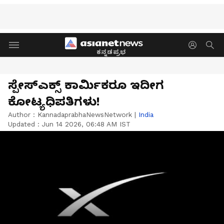
ಕನ್ನಡಪ್ರಭ
ಸ್ಪೇಸ್‌ಎಕ್ಸ್‌ ಕಾರ್ಮಿಕರೂ ಇದೀಗ
ಕೋಟ್ಯಧಿಪತಿಗಳು!
Author :
KannadaprabhaNewsNetwork
|
India
Updated :
Jun 14 2026, 06:48 AM IST