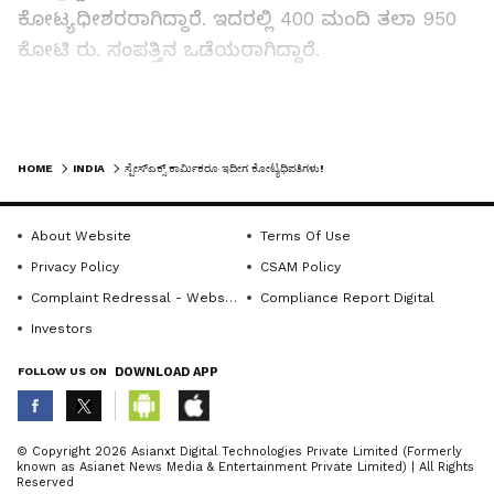
ಕೋಟ್ಯಧೀಶರರಾಗಿದ್ದಾರೆ. ಇದರಲ್ಲಿ 400 ಮಂದಿ ತಲಾ 950
ಕೋಟಿ ರು. ಸಂಪತ್ತಿನ ಒಡೆಯರಾಗಿದ್ದಾರೆ.
ವಿಶೇಷವೆಂದರೆ ಸ್ಪೇಸ್‌ ಎಕ್ಸ್‌ ಕಂಪನಿಯಲ್ಲಿ ಕೆಲಸ ಮಾಡುತ್ತಿದ್ದ
LATEST VIDEOS
ವೆಲ್ಡರ್‌, ಟೆಕ್ನಿಷಿಯನ್‌ ಮತ್ತು ಕ್ಯಾಂಟೀನ್‌ ಸಿಬ್ಬಂದಿಯನ್ನೂ ಈ
HOME
INDIA
ಸ್ಪೇಸ್‌ಎಕ್ಸ್‌ ಕಾರ್ಮಿಕರೂ ಇದೀಗ ಕೋಟ್ಯಧಿಪತಿಗಳು!
ಐಪಿಒ ರಾತ್ರೋರಾತ್ರಿ ಶ್ರೀಮಂತರನ್ನಾಗಿ ಮಾಡಿದೆ. ಯಾಕೆಂದರೆ
ಕಳೆದೆರಡು ದಶಕಗಳಲ್ಲಿ ಸಿಬ್ಬಂದಿಗೆ ಹೆಚ್ಚಿನ ವೇತನದ ಬದಲು
About Website
Terms Of Use
ಕಂಪನಿಯ ಷೇರುಗಳನ್ನು ಹಂಚಲಾಗಿತ್ತು. ಇದೀಗ ಅದೇ ಷೇರು
Privacy Policy
CSAM Policy
ಅವರ ಭವಿಷ್ಯವನ್ನೇ ಬದಲಾಯಿಸಿದೆ.
Complaint Redressal - Website
Compliance Report Digital
Investors
FOLLOW US ON
DOWNLOAD APP
Related Articles
ಕೆಳಗಿಳಿಯುವ ರಾಕೆಟ್‌ ಬೂಸ್ಟರ್‌ ‘ಕ್ಯಾಚ್‌’ ಮಾಡಿದ
ABOUT THE AUTHOR
© Copyright 2026 Asianxt Digital Technologies Private Limited (Formerly
ಸ್ಪೇಸ್‌ಎಕ್ಸ್‌ - ಉಡಾವಣೆಗೊಂಡ 7 ನಿಮಿಷಗಳ ನಂತರ
known as Asianet News Media & Entertainment Private Limited) | All Rights
KannadaprabhaNewsNetwork
K
ಭೂಮಿಗೆ
Reserved