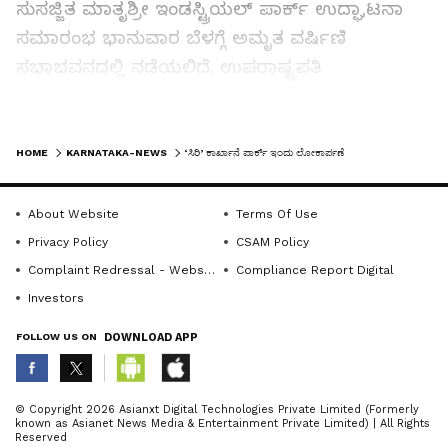
ಸುಸಜ್ಜಿತ ಮಾತೃಶ್ರೀ ಇಂಡಸ್ಟ್ರಿಯಲ್‌ ಪಾರ್ಕ್‌ ಉದ್ಘಾಟನಾ
ಸಮಾರಂಭ ಭಾನುವಾರ ಬೆಳಗ್ಗೆ ಅಮೃತ ವರ್ಷಿಣಿ
ಸಭಾಭವನದಲ್ಲಿ ನಡೆಯಲಿದೆ. ಉಪರಾಷ್ಟ್ರಪತಿ
ಸಿ.ಪಿ.ರಾಧಾಕೃಷ್ಣನ್‌ ಪಾರ್ಕ್‌ ಉದ್ಘಾಟಿಸುವರು. ರಾಜ್ಯಪಾಲ
ಥಾವರಚಂದ್‌ ಗೆಹಲೋತ್‌ ಉಪಸ್ಥಿತಿಯಲ್ಲಿ ನಡೆಯುವ
LATEST VIDEOS
ಸಮಾರಂಭದ ಅಧ್ಯಕ್ಷತೆಯನ್ನು ಧರ್ಮಸ್ಥಳ ಧರ್ಮಾಧಿಕಾರಿ
HOME
KARNATAKA-NEWS
‘ಸಿರಿ’ ಕಾರ್ಖಾನೆ ಪಾರ್ಕ್ ಇಂದು ಲೋಕಾರ್ಪಣೆ
ಡಾ। ಡಿ.ವೀರೇಂದ್ರ ಹೆಗ್ಗಡೆ ವಹಿಸುವರು.
About Website
Terms Of Use
ಏನಿದು ಸಿರಿ?:
Privacy Policy
CSAM Policy
Complaint Redressal - Website
Compliance Report Digital
ಸಿರಿ ಸಂಸ್ಥೆಯ ಉದ್ದೇಶ ಲಾಭ ಗಳಿಕೆಯಲ್ಲ. ಗ್ರಾಮೀಣ
Investors
ಉದ್ಯಮಶೀಲತೆ ಅಭಿವೃದ್ಧಿಯ ಚಿಂತನೆ ಹೊಂದಿದೆ. ಹಿಂದುಳಿದ
FOLLOW US ON
DOWNLOAD APP
ವರ್ಗಗಳು, ಪರಿಶಿಷ್ಟ ಜಾತಿಯ ಸಮುದಾಯಗಳು,
ಅಲ್ಪಸಂಖ್ಯಾತರು ಹಾಗೂ ಆರ್ಥಿಕವಾಗಿ ದುರ್ಬಲ
ABOUT THE AUTHOR
ಮಹಿಳೆಯರಿಗೆ ಗೌರವಯುತ ಜೀವನ, ಉದ್ಯೋಗ,
© Copyright 2026 Asianxt Digital Technologies Private Limited (Formerly
known as Asianet News Media & Entertainment Private Limited) | All Rights
ಆತ್ಮವಿಶ್ವಾಸ ಮತ್ತು ಆರ್ಥಿಕ ಸ್ವಾವಲಂಬನೆ ಒದಗಿಸುವ
KannadaprabhaNewsNetwork
K
Reserved