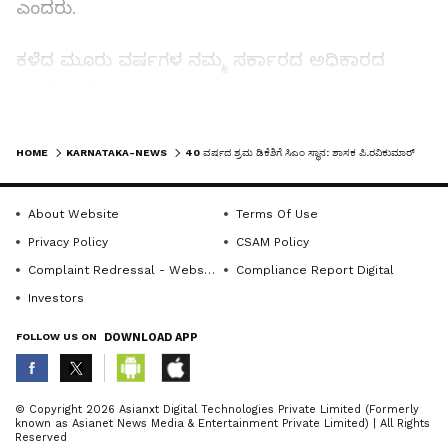
ಎಂದರು.
ಕಳೆದ ಮೂರು ವರ್ಷಗಳ ನಮ್ಮ ಸರ್ಕಾರದ ಅಧಿಕಾರದ
ಅವಧಿಯಲ್ಲಿ ಮುಖ್ಯಮಂತ್ರಿಯಾಗಿದ್ದ ಸಿದ್ದರಾಮಯ್ಯ ಅವರು
ಒಂದು ಕಪ್ಪುಚುಕ್ಕೆ ಇಲ್ಲದಂತೆ ಆಡಳಿತ ನಡೆಸಿದ್ದಾರೆ. ಅದೇ
LATEST VIDEOS
ಮಾದರಿಯಲ್ಲಿ ಡಿ.ಕೆ.ಶಿವಕುಮಾರ್ ಕೂಡ ಮುಂದುರಿಸಿಕೊಂಡು
HOME
KARNATAKA-NEWS
40 ವರ್ಷದ ಶ್ರಮ ಡಿಕೆಶಿಗೆ ಸಿಎಂ ಸ್ಥಾನ: ಶಾಸಕ ಪಿ.ರವಿಕುಮಾರ್
ಹೋಗುತ್ತಾರೆ ಎಂಬ ವಿಶ್ವಾಸವಿದೆ ಎಂದರು.
About Website
Terms Of Use
ಇಷ್ಟು ದಿನ ಸಿದ್ದರಾಮಯ್ಯ ಆಡಳಿತ ಸರಿಯಿಲ್ಲ ಎಂದು
Privacy Policy
CSAM Policy
ವಿಪಕ್ಷಗಳು ಹೇಳುತ್ತಿದ್ದರು. ಈಗ ಸಿದ್ದರಾಮಯ್ಯ ಅವರಿಗೆ
Complaint Redressal - Website
Compliance Report Digital
ಅನ್ಯಾಯ ಆಗಿದೆ ಎನ್ನುತ್ತಿದ್ದಾರೆ. ಅವರದ್ದು ಡಬಲ್ ಸ್ಟ್ಯಾಂಡ್.
Investors
ನಾಯಕತ್ವ ಬದಲಾವಣೆ ವಿಚಾರದಲ್ಲಿ ಅವರಂತೆ ನಮ್ಮಲ್ಲೂ
ಜಗಳ ಆಗುತ್ತೆ ಎಂದು ನಿರೀಕ್ಷಿಸಿದ್ದರು. ಆದರೆ, ಯಾವುದೇ
FOLLOW US ON
DOWNLOAD APP
ಗೊಂದಲವಿಲ್ಲದೆ ಎಲ್ಲವೂ ಸರಳವಾಗಿಯೇ ನಡೆದು ಅಧಿಕಾರ
ಹಸ್ತಾಂತರವಾಗಿದೆ ಎಂದರು.
ABOUT THE AUTHOR
© Copyright 2026 Asianxt Digital Technologies Private Limited (Formerly
known as Asianet News Media & Entertainment Private Limited) | All Rights
KannadaprabhaNewsNetwork
K
Reserved