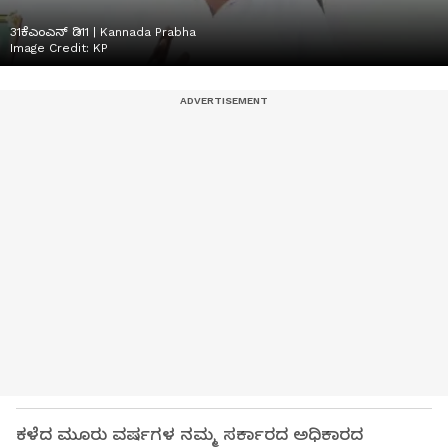
31ಕೆಎಂಎನ್ ಡಿ11 | Kannada Prabha
Image Credit:
KP
ಕಳೆದ ಮೂರು ವರ್ಷಗಳ ನಮ್ಮ ಸರ್ಕಾರದ ಅಧಿಕಾರದ