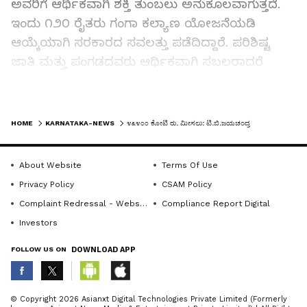
ಅವರಿಗೆ ಆರ್ಥಿಕವಾಗಿ ಶಕ್ತಿ ತುಂಬಲು ಅನುಕೂಲವಾಗುತ್ತದೆ.
ಇಂದು ೧೨೦ ರೈತರು ಗಂಗಾ ಕಲ್ಯಾಣ ಯೋಜನೆಯಡಿ
ಆಯ್ಕೆಯಾಗಿ ಸರಕಾರದ ಸವಲತ್ತು ಪಡೆದಿದ್ದಾರೆ. ಪರಿಶಿಷ್ಟ
ಜಾತಿ ಮತ್ತು ಪಂಗಡದವರು ಆರ್ಥಿಕವಾಗಿ ಸಬಲರಾದರೆ
ಸಮಾನತೆ ಸಾಧ್ಯವಾಗುತ್ತದೆ ಎಂದರು. ಈ ಸಂದರ್ಭದಲ್ಲಿ
ಕರ್ನಾಟಕ ಮಹರ್ಷಿ ಪರಿಶಿಷ್ಟ ಪಂಗಡಗಳ ಅಭಿವೃದ್ಧಿ ನಿಗಮದ
LATEST VIDEOS
ಜಿಲ್ಲಾ ವ್ಯವಸ್ಥಾಪಕರಾದ ಭಾಗೀರತಿ, ತಾಲೂಕು ಅಭಿವೃದ್ಧಿ
HOME
KARNATAKA-NEWS
೪೩೪೦೦ ಕೋಟಿ ರು. ಮೀಸಲು: ಟಿ.ಬಿ.ಜಯಚಂದ್ರ
ಅಧಿಕಾರಿ ಗಂಗರಾಜು, ಶಿರಾ ತಾಲೂಕು ಯುವ ಕಾಂಗ್ರೆಸ್
ಅಧ್ಯಕ್ಷ ಮಣಿಕಂಠ ಸೇರಿದಂತೆ ಹಲವರು ಹಾಜರಿದ್ದರು.
About Website
Terms Of Use
Privacy Policy
CSAM Policy
Complaint Redressal - Website
Compliance Report Digital
Investors
FOLLOW US ON
DOWNLOAD APP
ABOUT THE AUTHOR
© Copyright 2026 Asianxt Digital Technologies Private Limited (Formerly