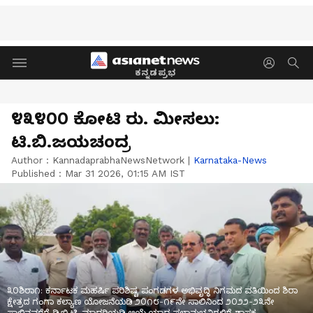
ಕನ್ನಡಪ್ರಭ
೪೩೪೦೦ ಕೋಟಿ ರು. ಮೀಸಲು:
ಟಿ.ಬಿ.ಜಯಚಂದ್ರ
Author :
KannadaprabhaNewsNetwork
|
Karnataka-News
Published :
Mar 31 2026, 01:15 AM IST
೩೦ಶಿರಾ೧: ಕರ್ನಾಟಕ ಮಹರ್ಷಿ ಪರಿಶಿಷ್ಟ ಪಂಗಡಗಳ ಅಭಿವೃದ್ಧಿ ನಿಗಮದ ವತಿಯಿಂದ ಶಿರಾ
ಕ್ಷೇತ್ರದ ಗಂಗಾ ಕಲ್ಯಾಣ ಯೋಜನೆಯಡಿ ೨೦೧೮-೧೯ನೇ ಸಾಲಿನಿಂದ ೨೦೨೨-೨೩ನೇ