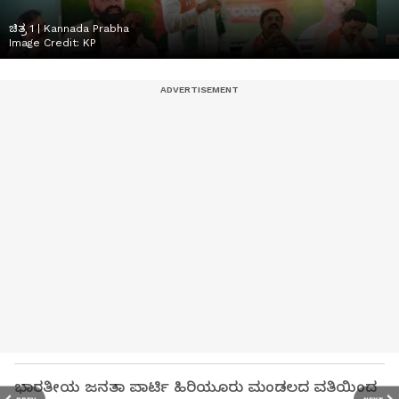
ಚಿತ್ರ 1 | Kannada Prabha
Image Credit:
KP
ಭಾರತೀಯ ಜನತಾ ಪಾರ್ಟಿ ಹಿರಿಯೂರು ಮಂಡಲದ ವತಿಯಿಂದ