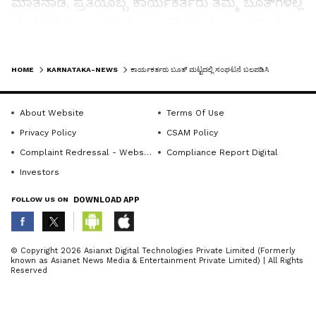
ಮಾತನಾಡಿ, ಪ್ರತಿಯೊಬ್ಬ ಕಾರ್ಯಕರ್ತರು ತಮ್ಮ ಬೂತ್‌ಗಳಲ್ಲಿ
ಸಂಘಟನೆಯನ್ನು ಮತ್ತಷ್ಟು ಬಲಪಡಿಸಬೇಕು. ಜೂ.5ರಿಂದ
ಆರಂಭವಾಗಲಿರುವ ಪ್ರಧಾನಿ ನರೇಂದ್ರ ಮೋದಿ ಅವರ 12
LATEST VIDEOS
ವರ್ಷಗಳ ಆಡಳಿತದ ಸಾಧನೆಗಳ ಕುರಿತು ಎಲ್ಲರಿಗೂ
HOME
KARNATAKA-NEWS
ಕಾರ್ಯಕರ್ತರು ಬೂತ್ ಮಟ್ಟದಲ್ಲಿ ಸಂಘಟನೆ ಬಲಪಡಿಸಿ
ಮನವರಿಕೆ ಮಾಡಿಕೊಡಬೇಕು ಎಂದರು.
About Website
Terms Of Use
ಮುಖಂಡ ಎನ್.ಆರ್.ಲಕ್ಷ್ಮಿಕಾಂತ್ ಮಾತನಾಡಿ, ಮುಂಬರುವ
Privacy Policy
CSAM Policy
ಚುನಾವಣೆಯಲ್ಲಿ ಪಕ್ಷದ ಗೆಲುವಿಗಾಗಿ ಎಲ್ಲರೂ ಒಗ್ಗಟ್ಟಿನಿಂದ
Complaint Redressal - Website
Compliance Report Digital
ಶ್ರಮಿಸಬೇಕು ಎಂದರು.
Investors
FOLLOW US ON
DOWNLOAD APP
ಈ ಸಂದರ್ಭದಲ್ಲಿ ಜಿಲ್ಲಾ ಕಾರ್ಯದರ್ಶಿ ವಿಶ್ವನಾಥ್,
ಮಂಡಲದ ನಿಕಟಪೂರ್ವ ಅಧ್ಯಕ್ಷ ಎಂ.ವಿ.ಹರ್ಷ, ಹಿರಿಯ
ABOUT THE AUTHOR
© Copyright 2026 Asianxt Digital Technologies Private Limited (Formerly
ಮುಖಂಡ ಎಂ.ಎಸ್. ರಾಘವೇಂದ್ರ, ರಾಜೇಶ್ವರಿ, ಮಂಡಲ
known as Asianet News Media & Entertainment Private Limited) | All Rights
KannadaprabhaNewsNetwork
K
Reserved
ಪ್ರಧಾನ ಕಾರ್ಯದರ್ಶಿಗಳಾದ ಯೋಗೇಶ್ ಹಾಗೂ ನಿತಿನ್
ಗೌಡ ಸೇರಿದಂತೆ ವಿವಿಧ ಮೋರ್ಚಾಗಳ ಅಧ್ಯಕ್ಷರು, ಪ್ರಧಾನ