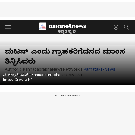
ಕನ್ನಡಪ್ರಭ
ಮಟನ್‌ ಎಂದು ಗ್ರಾಹಕರಿಗೆದನದ ಮಾಂಸ
ತಿನ್ನಿಸಿದರು
Author :
KannadaprabhaNewsNetwork
|
Karnataka-News
Published :
May 31 2026, 02:00 AM IST
ಮಹೇಶ್ವರ್‌ ರಾವ್‌ | Kannada Prabha
Image Credit:
KP