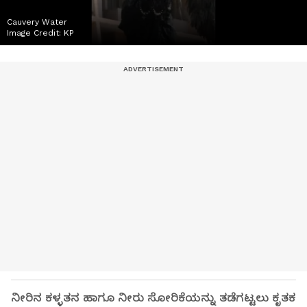
Cauvery Water
Image Credit:
KP
ನೀರಿನ ಕಳ್ಳತನ ಹಾಗೂ ನೀರು ಸೋರಿಕೆಯನ್ನು ತಡೆಗಟ್ಟಲು ಕೃತಕ