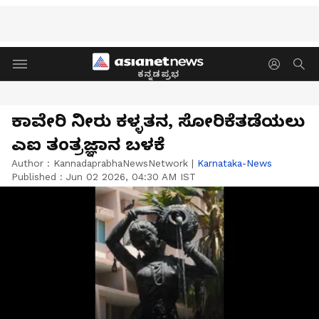
ಕನ್ನಡಪ್ರಭ
ಕಾವೇರಿ ನೀರು ಕಳ್ಳತನ, ಸೋರಿಕೆತಡೆಯಲು
ಎಐ ತಂತ್ರಜ್ಞಾನ ಬಳಕೆ
Author :
KannadaprabhaNewsNetwork
|
Karnataka-News
Published :
Jun 02 2026, 04:30 AM IST