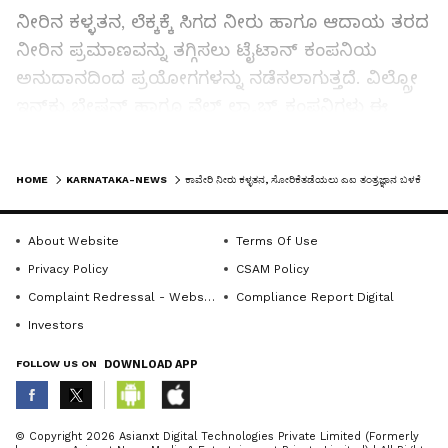
ನೀರಿನ ಕಳ್ಳತನ, ಲೆಕ್ಕಕ್ಕೆ ಸಿಗದ ನೀರು ಹಾಗೂ ಆದಾಯ ತರದ
ನೀರಿನ ಪ್ರಮಾಣವನ್ನು ತಗ್ಗಿಸಲು ಟೈಟಾನ್ ಕಂಪನಿಯ
ಅನುದಾನದಿಂದ ಪ್ರಯೋಗಗಳನ್ನು ನಡೆಸಲಾಗುತ್ತದೆ. ವಿಲ್ಗ್ರೋ
ಇನ್‌ಕ್ಯುಬೇಷನ್ ಹಾಗೂ ವೆಲ್ ಲ್ಯಾಬ್ಸ್ ಕಂಪನಿಗಳು ಈ
ಯೋಜನೆಗೆ ತಾಂತ್ರಿಕ ಪಾಲುದಾರರಾಗಿ ಕಾರ್ಯನಿರ್ವಹಿಸಲಿವೆ.
ಒಂದು ವರ್ಷದ ಅವಧಿಯ ಈ ಅಧ್ಯಯನದಿಂದ
LATEST VIDEOS
HOME
KARNATAKA-NEWS
ಕಾವೇರಿ ನೀರು ಕಳ್ಳತನ, ಸೋರಿಕೆತಡೆಯಲು ಎಐ ತಂತ್ರಜ್ಞಾನ ಬಳಕೆ
ಜಲಮಂಡಳಿಗೆ ಯಾವುದೇ ಆರ್ಥಿಕ ಹೊರೆ ಇರುವುದಿಲ್ಲ.
ಶೂನ್ಯ ವೆಚ್ಚದಲ್ಲಿ ಯೋಜನೆ ಅನುಷ್ಠಾನಗೊಳ್ಳಲಿದೆ ಎಂದು
About Website
Terms Of Use
ಜಲಮಂಡಳಿ ತಿಳಿಸಿದೆ.
Privacy Policy
CSAM Policy
Complaint Redressal - Website
Compliance Report Digital
Related Articles
Investors
FOLLOW US ON
DOWNLOAD APP
ಬಲಮುರಿ ಕಾವೇರಿ ನದಿಯಲ್ಲಿ ಮುಳುಗಿ ಯುವಕರಿಬ್ಬರು
ಸಾವು
ABOUT THE AUTHOR
© Copyright 2026 Asianxt Digital Technologies Private Limited (Formerly
ದಾಬಸ್‌ಪೇಟೆ ಕಾವೇರಿ ಪೈಪ್‌ಲೈನ್ ವಿರೋಧಿಸಿ