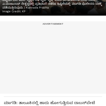
ಪಟ್ಟಣದ ಎನ್ಇಎಸ್ ವೃತ್ತದ ಬಳಿ ಪೈಪ್ ಲೈನ್ ಕಾಮಗಾರಿ ನಡೆಸದಂತೆ ಮಾಜಿ ಶಾಸಕ
ಎ.ಮಂಜುನಾಥ್ ನೇತೃತ್ವದಲ್ಲಿ ಪ್ರತಿಭಟನೆ ನಡೆಸಿದ ಹಿನ್ನಲೆಯಲ್ಲಿ ಮಾಗಡಿ ಪೊಲೀಸರು ವಶಕ್ಕೆ
ಪಡೆಯುತ್ತಿರುವುದು. | Kannada Prabha
Image Credit:
KP
ಮಾಗಡಿ: ತಾಲೂಕಿನಲ್ಲಿ ಹಾದು ಹೋಗುತ್ತಿರುವ ದಾಬಸ್‌ಪೇಟೆ