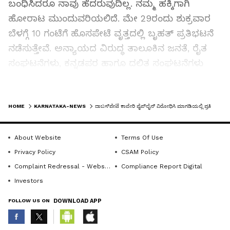
ಬಂಧಿಸಿದರೂ ನಾವು ಹೆದರುವುದಿಲ್ಲ. ನಮ್ಮ ಹಕ್ಕಿಗಾಗಿ
ಹೋರಾಟ ಮುಂದುವರಿಯಲಿದೆ. ಮೇ 29ರಂದು ಶುಕ್ರವಾರ
ಬೆಳಗ್ಗೆ 10 ಗಂಟೆಗೆ ಹೊಸಪೇಟೆ ವೃತ್ತದಲ್ಲಿ ಬೃಹತ್ ಪ್ರತಿಭಟನೆ
ನಡೆಸುತ್ತೇವೆ. ಅನ್ಯಾಯದ ವಿರುದ್ಧ ತಾಲೂಕಿನ ಜನತೆ, ರೈತ
ಸಂಘಟನೆಗಳು, ಕನ್ನಡಪರ ಹಾಗೂ ದಲಿತ ಸಂಘಟನೆಗಳು
ಒಗ್ಗಟ್ಟಾಗಿ ಹೋರಾಡಬೇಕಾಗಿದೆ ಎಂದು ಮಾಜಿ ಶಾಸಕ
ಎ.ಮಂಜುನಾಥ್ ಕರೆ ನೀಡಿದರು.
LATEST VIDEOS
HOME
KARNATAKA-NEWS
ದಾಬಸ್‌ಪೇಟೆ ಕಾವೇರಿ ಪೈಪ್‌ಲೈನ್ ವಿರೋಧಿಸಿ ಮಾಗಡಿಯಲ್ಲಿ ಪ್ರತಿಭಟನೆ
ಸೋಮವಾರ ಬೆಳಗ್ಗೆ ಪಟ್ಟಣದ ಎನ್ಇಎಸ್ ವೃತ್ತದ ಬಳಿ
ಪೈಪ್‌ಲೈನ್ ಕಾಮಗಾರಿ ನಡೆಸಲು ಜೆಸಿಬಿ ಹಾಗೂ ಲಾರಿಗಳು
About Website
Terms Of Use
ಬರುತ್ತಿದ್ದಂತೆ ಜೆಡಿಎಸ್ ಕಾರ್ಯಕರ್ತರು ಸ್ಥಳೀಯರು ತೀವ್ರ
Privacy Policy
CSAM Policy
ವಿರೋಧ ವ್ಯಕ್ತಪಡಿಸಿದರು. ಸ್ಥಳಕ್ಕೆ ಮಾಜಿ ಶಾಸಕ
Complaint Redressal - Website
Compliance Report Digital
ಎ.ಮಂಜುನಾಥ್ ಆಗಮಿಸಿ ಕೆಐಆರ್‌ಇಡಿ ಅಧಿಕಾರಿಗಳಿಗೆ
Investors
ನಮಗೂ ಕೂಡ ನೀರು ಹಂಚಿಕೆ ಮಾಡಿ ಇಲ್ಲದಿದ್ದರೆ ಕಾಮಗಾರಿ
FOLLOW US ON
DOWNLOAD APP
ಮಾಡಬಾರದು ಎಂದು ಅಧಿಕಾರಿಗಳ ವಿರುದ್ಧ ಆಕ್ರೋಶ
ವ್ಯಕ್ತಪಡಿಸಿದರು.