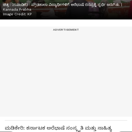
ಚಿತ್ರ : 25ಎಂಡಿಕೆ3 : ಪ್ರೌಢಶಾಲಾ ವಿದ್ಯಾರ್ಥಿಗಳಿಗೆ ಅರೆಭಾಷೆ ರಸಪ್ರಶ್ನೆ ಸ್ಪರ್ಧೆ ಜರುಗಿತು. |
Kannada Prabha
Image Credit:
KP
ಮಡಿಕೇರಿ: ಕರ್ನಾಟಕ ಅರೆಭಾಷೆ ಸಂಸ್ಕೃತಿ ಮತ್ತು ಸಾಹಿತ್ಯ