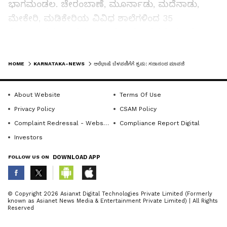
ಭಾಗಮಂಡಲ. ಚೇರಂಬಾಣೆ, ಮೂರ್ನಾಡು, ಮದೆನಾಡು,
ಮೇಕೇರಿ, ಮಡಿಕೇರಿಯ ವಿವಿಧ ಶಾಲೆಗಳಿಂದ 35
ವಿದ್ಯಾರ್ಥಿಗಳು ಭಾಗವಹಿಸಿ ಅರೆಭಾಷೆ ರಸಪ್ರಶ್ನೆ ಪರೀಕ್ಷೆ
ಬರೆದರು. ಇವರಲ್ಲಿ 8 ವಿದ್ಯಾರ್ಥಿಗಳು 40 ಅಂಕಕ್ಕೆ 38
LATEST VIDEOS
ಅಂಕವನ್ನು ಇಬ್ಬರು, 37 ಅಂಕವನ್ನು ಮೂವರು ಮತ್ತು 35
HOME
KARNATAKA-NEWS
ಅರೆಭಾಷೆ ಬೆಳವಣಿಗೆಗೆ ಶ್ರಮ: ಸದಾನಂದ ಮಾವಜಿ
ಅಂಕವನ್ನು ಇಬ್ಬರು ಪಡೆದು ರಸಪ್ರಶ್ನೆ ಸುತ್ತಿಗೆ
ಆಯ್ಕೆಯಾಗಿದ್ದರು.
About Website
Terms Of Use
Privacy Policy
CSAM Policy
ಪ್ರಥಮ ಸ್ಥಾನ ಪಡೆದ ಚೇರಂಬಾಣೆಯ ರಾಜರಾಜೇಶ್ವರಿ
Complaint Redressal - Website
Compliance Report Digital
ಶಾಲೆಯ ಲಕ್ಷಣ ಕಾಳೇರಮ್ಮಣ, ದ್ವಿತೀಯ ಸ್ಥಾನ ಪಡೆದ
Investors
ಪೆರಾಜೆಯ ವಿದ್ಯಾರ್ಥಿ ಕಾರ್ತಿಕ್, ತೃತೀಯ ಸ್ಥಾನ ಪಡೆದ
FOLLOW US ON
DOWNLOAD APP
ನಗರದ ಸಂತ ಜೊಸೆಫರ ಶಾಲೆಯ ಎಲಿನಾ ಅವರಿಗೆ
ಕ್ರಮವಾಗಿ 15 ಸಾವಿರ, 10 ಸಾವಿರ ಮತ್ತು 5 ಸಾವಿರ ನಗದು
ಬಹುಮಾನವನ್ನು ಅರೆಭಾಷೆ ಗೌಡ ವಿಕಾಸ ವೇದಿಕೆ
ABOUT THE AUTHOR
© Copyright 2026 Asianxt Digital Technologies Private Limited (Formerly
known as Asianet News Media & Entertainment Private Limited) | All Rights
ನಿರ್ದೇಶಕರಾದ ಪ್ರಹ್ಲಾದ್ ಪೊಕ್ಕುಳಂಡ್ರ ಅವರು
KannadaprabhaNewsNetwork
K
Reserved
ವೈಯಕ್ತಿಕವಾಗಿ ನೀಡಿದರು, ಜತೆಗೆ ಪ್ರಶಸ್ತಿ ಪತ್ರ ನೀಡಲಾಯಿತು.