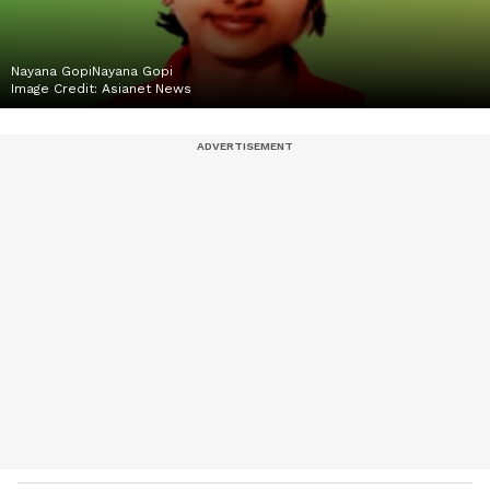
Nayana GopiNayana Gopi
Image Credit:
Asianet News