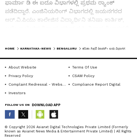
ಫಾರ್ಮಾ ಡಿ ಈ ಐದೂ ವಿಭಾಗಳಲ್ಲಿ ಪ್ರಥಮ ರ್‍ಯಾಂಕ್‌
ಪಡೆದಿದ್ದಾರೆ. ಎಂಜಿನಿಯರಿಂಗ್‌ ವಿಭಾಗದಲ್ಲಿ ಜಯನಗರದ
ಆರ್‌.ವಿ.ಪಿಯು ಕಾಲೇಜಿನ ವಿದ್ಯಾರ್ಥಿನಿ ತನಿಷಾ ಕಾರ್ತಿಕ್‌,
ಅದೇ ಕಾಲೇಜಿನ ನಿನಾದ್‌ ವಸಿಷ್ಠ್ ಕೃಷಿ ವಿಜ್ಞಾನ ವಿಭಾಗದಲ್ಲಿ
ಪ್ರಥಮ ರ್‍ಯಾಂಕ್‌ ಪಡೆದಿದ್ದಾರೆ. ಒಟ್ಟು 2.09 ಲಕ್ಷಕ್ಕೂ ಹೆಚ್ಚು
LATEST VIDEOS
ವಿದ್ಯಾರ್ಥಿಗಳು ಸಿಇಟಿ ಕೌನ್ಸೆಲಿಂಗ್‌ ಮೂಲಕ ಬೇರೆ ಬೇರೆ
HOME
KARNATAKA-NEWS
BENGALURU
ತನಿಶಾ ಸಿಇಟಿ ಟಾಪರ್‌- ಐದು ವಿಭಾಗಗಳಲ್ಲಿ ಬೆಂಗಳೂರಿನ ನಯನಾ ಗೋಪಿ ನಂ.1
ವೃತ್ತಿಪರ ಕೋರ್ಸುಗಳ ಪ್ರವೇಶಕ್ಕೆ ಈ ಬಾರಿ ಅರ್ಹತೆ
ಪಡೆದಿದ್ದಾರೆ.
About Website
Terms Of Use
Privacy Policy
CSAM Policy
Complaint Redressal - Website
Compliance Report Digital
ವೈದ್ಯಕೀಯ ಶಿಕ್ಷಣ ಸಚಿವ ಡಾ.ಶರಣ ಪ್ರಕಾಶ ಪಾಟೀಲ
Investors
ಮಲ್ಲೇಶ್ವರದ ಪ್ರಾಧಿಕಾರದ ಕಚೇರಿಯಲ್ಲಿ ಶನಿವಾರ ಫಲಿತಾಂಶ
ಪ್ರಕಟಿಸಿದರು.
FOLLOW US ON
DOWNLOAD APP
ABOUT THE AUTHOR
© Copyright 2026 Asianxt Digital Technologies Private Limited (Formerly
Related Articles
known as Asianet News Media & Entertainment Private Limited) | All Rights
Sujatha NR
SN
Reserved