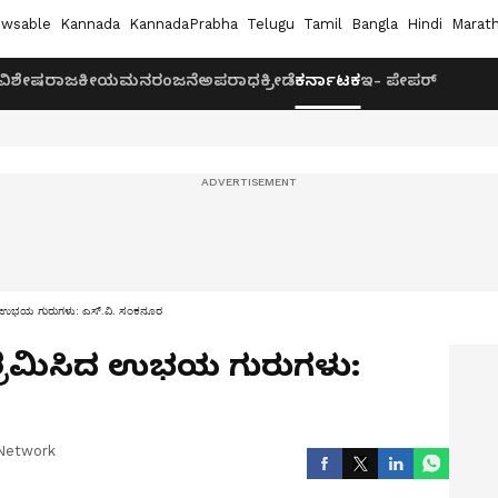
wsable
Kannada
KannadaPrabha
Telugu
Tamil
Bangla
Hindi
Marath
ವಿಶೇಷ
ರಾಜಕೀಯ
ಮನರಂಜನೆ
ಅಪರಾಧ
ಕ್ರೀಡೆ
ಕರ್ನಾಟಕ
ಇ- ಪೇಪರ್
ಸಿದ ಉಭಯ ಗುರುಗಳು: ಎಸ್.ವಿ. ಸಂಕನೂರ
 ಶ್ರಮಿಸಿದ ಉಭಯ ಗುರುಗಳು:
Network