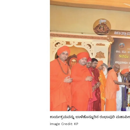
ಕಾರ್ಯಕ್ರಮವನ್ನು ಬಾಳೆಹೊನ್ನೂರಿನ ರಂಭಾಪುರಿ ಮಹಾಪೀಠ
Image Credit:
KP