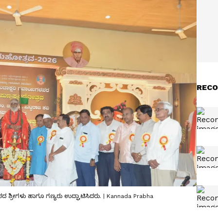
RECO
ದ ಶ್ರೀಗಳು ಹಾಗೂ ಗಣ್ಯರು ಉದ್ಘಾಟಿಸಿದರು. | Kannada Prabha