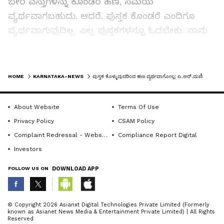
ಬೇರೆ ವಸ್ತುಗಳನ್ನು ಕೊಂಡರೆ ಹಣ, ಸಮಯ
ವ್ಯರ್ಥವಾಗಬಹುದು. ಆದರೆ, ಪುಸ್ತಕ ಕೊಂಡರೆ ಎಂದಿಗೂ
ವ್ಯರ್ಥವಾಗುವುದಿಲ್ಲ. ಎಲ್ಲ ಪುಸ್ತಕಗಳನ್ನೂ ಓದಬೇಕು. ನಾನು
ಎಡಪಂಥ, ಬಲಪಂಥ ಪುಸ್ತಕ ಎಂಬುದಿಲ್ಲ. ಕಥೆ, ಹಾಸ್ಯ,
ಸಾಹಿತ್ಯ ಸೇರಿದಂತೆ ಎಲ್ಲವನ್ನು ನಾನು ಓದುತ್ತೇನೆ. ಓದುಗರು
LATEST VIDEOS
ಎಲ್ಲ ಪುಸ್ತಕಗಳನ್ನು ಓದಬೇಕು ಎಂದರು.
HOME
KARNATAKA-NEWS
ಪುಸ್ತಕ ಕೊಳ್ಳುವುದರಿಂದ ಹಣ ವ್ಯರ್ಥವಾಗೋಲ್ಲ: ಎ.ಆರ್.ಮಣಿಕಾಂತ್
ಓದುಗರನ್ನು ಹಿಡಿದಿಡುವಂಥ ಬರವಣಿಗೆಗಳು ಬರಬೇಕು.
About Website
Terms Of Use
ಪುಸ್ತಕಗಳು ಹೆಚ್ಚು ಮಾರಾಟವಾಗುವುದರಿಂದ ಓದುಗರ
Privacy Policy
CSAM Policy
ಸಂಖ್ಯೆಯೂ ಹೆಚ್ಚಲಿದೆ. ಆದರೆ, ಪುಸ್ತಕ ಮಾರಾಟದಿಂದ ದುಡ್ಡು
Complaint Redressal - Website
Compliance Report Digital
ಮಾಡಲು ಸಾಧ್ಯವಿಲ್ಲ. ಪುಸ್ತಕದಿಂದ ಓದುಗರ ಮನಸ್ಸು
Investors
ಬದಲಾವಣೆಯಾದರೆ ಸಾರ್ಥಕ ಎನಿಸಲಿದೆ ಎಂದರು.
FOLLOW US ON
DOWNLOAD APP
ಇಂಗ್ಲಿಷ್ ಪುಸ್ತಕಗಳಿಗೆ ಮಾರುಕಟ್ಟೆ ತುಂಬಾ ಚೆನ್ನಾಗಿದೆ. ಆ
ABOUT THE AUTHOR
© Copyright 2026 Asianxt Digital Technologies Private Limited (Formerly
ಪುಸ್ತಕಗಳಿಗೆ ರಾಯಧನವೂ ಬರಲಿದೆ. ಕನ್ನಡದ ಪುಸ್ತಕಗಳ ಸ್ಥಿತಿ
known as Asianet News Media & Entertainment Private Limited) | All Rights
KannadaprabhaNewsNetwork
K
Reserved
ಹಾಗಿಲ್ಲ. ಓದುಗರ ಮೇಲೆ ನಿರ್ಧಾರವಾಗಲಿದೆ. ಕನ್ನಡ ಪುಸ್ತಕ