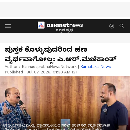
ಕನ್ನಡಪ್ರಭ
ಪುಸ್ತಕ ಕೊಳ್ಳುವುದರಿಂದ ಹಣ
ವ್ಯರ್ಥವಾಗೋಲ್ಲ: ಎ.ಆರ್.ಮಣಿಕಾಂತ್
Author :
KannadaprabhaNewsNetwork
|
Karnataka-News
Published :
Jul 07 2026, 01:30 AM IST
೬ಕೆಎಂಎನ್‌ಡಿ-೨ಮಂಡ್ಯ ವಿಶ್ವವಿದ್ಯಾಲಯದ ಸೆನೆಟ್ ಹಾಲ್‌ನಲ್ಲಿ ಕನ್ನಡ ಕರ್ನಾಟಕ