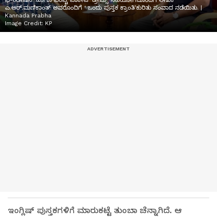
ಫೌಂಡೇಷನ್ ಹಾಗೂ ಎಂಪ್ಟಿ ಪಾಕೇಟ್ ಡ್ರೀಮ್ಸ್ ಸಹಯೋಗದೊಂದಿಗೆ ಲೇಖಕ
ಎ.ಆರ್.ಮಣಿಕಾಂತ್ ಅವರೊಂದಿಗೆ ‘ ಒಂದು ಪುಸ್ತಕ ಕ್ರಾಂತಿ’ಕುರಿತು ಸಂವಾದ ನಡೆಯಿತು. |
Kannada Prabha
Image Credit:
KP
ಇಂಗ್ಲಿಷ್ ಪುಸ್ತಕಗಳಿಗೆ ಮಾರುಕಟ್ಟೆ ತುಂಬಾ ಚೆನ್ನಾಗಿದೆ. ಆ