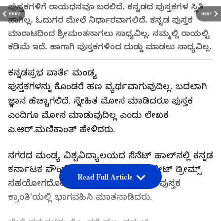
ಪುಸ್ತಕಗಳಿಗೆ ರಾಯಧನವೂ ಬರಲಿದೆ. ಕನ್ನಡದ ಪುಸ್ತಕಗಳ ಸ್ಥಿತಿ
PREV
NEXT
ಹಾಗಿಲ್ಲ. ಓದುಗರ ಮೇಲೆ ನಿರ್ಧಾರವಾಗಲಿದೆ. ಕನ್ನಡ ಪುಸ್ತಕ
ಮಾರಾಟದಿಂದ ಶ್ರೀಮಂತನಾಗಲು ಸಾಧ್ಯವಿಲ್ಲ. ನಮ್ಮಲ್ಲಿ ರಾಯಲ್ಟಿ
ಕಡಿಮೆ ಇದೆ. ಹಾಗಾಗಿ ಪುಸ್ತಕಗಳಿಂದ ದುಡ್ಡು ಮಾಡಲು ಸಾಧ್ಯವಿಲ್ಲ.
ಕನ್ನಡಪ್ರಭ ವಾರ್ತೆ ಮಂಡ್ಯ
ಪುಸ್ತಕಗಳನ್ನು ಕೊಂಡರೆ ಹಣ ವ್ಯರ್ಥವಾಗುವುದಿಲ್ಲ. ಬದಲಾಗಿ
ಜ್ಞಾನ ಹೆಚ್ಚಾಗಲಿದೆ. ಸ್ನೇಹಿತ ಮೋಸ ಮಾಡಿದರೂ ಪುಸ್ತಕ
ಎಂದಿಗೂ ಮೋಸ ಮಾಡುವುದಿಲ್ಲ ಎಂದು ಲೇಖಕ
ಎ.ಆರ್.ಮಣಿಕಾಂತ್ ಹೇಳಿದರು.
ನಗರದ ಮಂಡ್ಯ ವಿಶ್ವವಿದ್ಯಾಲಯದ ಸೆನೆಟ್ ಹಾಲ್‌ನಲ್ಲಿ ಕನ್ನಡ
ಕರ್ನಾಟಕ ಫೌಂಡೇಷನ್ ಹಾಗೂ ಎಂಪ್ಟಿ ಪಾಕೇಟ್ ಡ್ರೀಮ್ಸ್
Read Full Article
ಸಹಯೋಗದೊಂದಿಗೆ ‘ಆಪ್ತ ಸಂವಾದ: ಒಂದು ಪುಸ್ತಕ
ಕ್ರಾಂತಿ’ಯಲ್ಲಿ ಭಾಗವಹಿಸಿ ಮಾತನಾಡಿದರು.