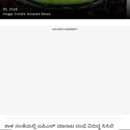
IPL 2026
Image Credit:
Asianet News
ಕಾಳ ಸಂತೆಯಲ್ಲಿ ಐಪಿಎಲ್ ಮಾರಾಟ ದಂಧೆ ವಿರುದ್ಧ ಸಿಸಿಬಿ