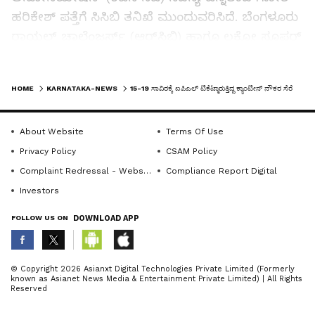
ಹರಿಕೇಶ್‌ ಪತ್ತೆಗೆ ಸಿಸಿಬಿ ತನಿಖೆ ಮುಂದುವರಿಸಿದೆ. ಬೆಂಗಳೂರು
ರಾಯಲ್ ಚಾಲೆಂಜರ್ಸ್ (ಆರ್‌ಸಿಬಿ) ಹಾಗೂ ಲಕ್ನೋ ಸೂಪರ್‌
ಜೈಂಟ್ಸ್‌ (ಎಲ್‌ಎಸ್‌ಜಿ) ಮಧ್ಯೆ ಬುಧವಾರ ನಡೆದ ಪಂದ್ಯದ
ವೇಳೆ ಟಿಕೆಟ್‌ ಮಾರುತ್ತಿದ್ದಾಗ ಆರೋಪಿಯನ್ನು ಸಿಸಿಬಿ
LATEST VIDEOS
HOME
KARNATAKA-NEWS
15-19 ಸಾವಿರಕ್ಕೆ ಐಪಿಎಲ್ ಟಿಕೆಟ್ಮಾರುತ್ತಿದ್ದ ಕ್ಯಾಂಟೀನ್‌ ನೌಕರ ಸೆರೆ
ಬಂಧಿಸಿದೆ ಎಂದು ಅಧಿಕಾರಿಗಳು ಹೇಳಿದ್ದಾರೆ.
About Website
Terms Of Use
Related Articles
Privacy Policy
CSAM Policy
Complaint Redressal - Website
Compliance Report Digital
Investors
ಐಪಿಎಲ್ ಪಂದ್ಯಾ‍‍ವಳಿ ಭದ್ರತೆಗೆ 2000 ಪೊಲೀಸರ
ನಿಯೋಜನೆ
FOLLOW US ON
DOWNLOAD APP
ಐಪಿಎಲ್ ಬ್ಲ್ಯಾಕ್‌ ಟಿಕೆಟ್ ಮಾರುತ್ತಿದ್ದ 11 ಮಂದಿ ಸೆರೆ
ABOUT THE AUTHOR
© Copyright 2026 Asianxt Digital Technologies Private Limited (Formerly
known as Asianet News Media & Entertainment Private Limited) | All Rights
KannadaprabhaNewsNetwork
K
Reserved