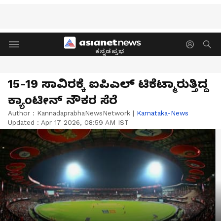
ಕನ್ನಡಪ್ರಭ
15-19 ಸಾವಿರಕ್ಕೆ ಐಪಿಎಲ್ ಟಿಕೆಟ್ಮಾರುತ್ತಿದ್ದ
ಕ್ಯಾಂಟೀನ್‌ ನೌಕರ ಸೆರೆ
Author :
KannadaprabhaNewsNetwork
|
Karnataka-News
Updated :
Apr 17 2026, 08:59 AM IST