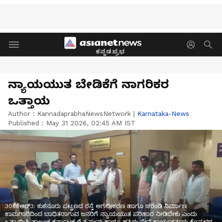
ಕನ್ನಡಪ್ರಭ
ನ್ಯಾಯಯುತ ಬೇಡಿಕೆಗೆ ನಾಗರಿಕರ
ಒತ್ತಾಯ
Author :
KannadaprabhaNewsNetwork
|
Karnataka-News
Published :
May 31 2026, 02:45 AM IST
30ಕೆಕೆಆರ್3: ಕುಕನೂರು ಪಟ್ಟಣದ ರಸ್ತೆ ಅಗಲೀಕರಣ ಹಾಗೂ ಚರಂಡಿ ನಿರ್ಮಾಣ
ಕಾಮಗಾರಿದಿಂದ ಬಾಧಿತರಾಗುವ ಜನರಿಗೆ ನ್ಯಾಯಯುತ ಪರಿಹಾರ ನೀಡಿಬೇಕು ಎಂದು