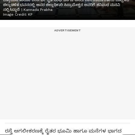
ಒತ್ತಾಯಿಸಿ ತಾಲೂಕ ಕರ್ನಾಟಕ ರೈತ ಸಂಘ ಹಾಗೂ ಹಸಿರು ಸೇನೆ ಕಾರ್ಯಕರ್ತರು ಕೊಪ್ಪಳದ
ಜಿಲ್ಲಾಡಳಿತ ಭವನದಲ್ಲಿ ಅಪರ ಜಿಲ್ಲಾಧಿಕಾರಿ ಸಿದ್ರಾಮೇಶ್ವರ ಅವರಿಗೆ ಶನಿವಾರ ಮನವಿ
ಸಲ್ಲಿಸಿದ್ದಾರೆ. | Kannada Prabha
Image Credit:
KP
ರಸ್ತೆ ಅಗಲೀಕರಣಕ್ಕೆ ರೈತರ ಭೂಮಿ ಹಾಗೂ ಮನೆಗಳ ಭಾಗದ