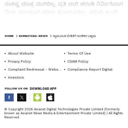
ಸಂಕಷ್ಟ ಮಾತ್ರ ಮುಗಿದಿಲ್ಲ. ಪ್ರತಿ ಬಾರಿ ಚರಂಡಿ ನಿರ್ಮಿಸಿದಾಗ
ನೀರು ಸರಾಗವಾಗಿ ಹರಿದು ಹೋಗುವುದಿಲ್ಲ. ಚರಂಡಿ ತುಂಬಿ
ಕೊಳಚೆ ನೀರೆಲ್ಲ ರಸ್ತೆಯ ಮೇಲೆ ನಿಲ್ಲುತ್ತಿದೆ. ಇದರಿಂದ
ಸಾಕಷ್ಟು ತೊಂದರೆ ಅನುಭವಿಸಲಾಗುತ್ತಿದೆ. ಇದರಿಂದ
LATEST VIDEOS
ಉಂಟಾಗುವ ಅಸಹನೀಯ ಗಬ್ಬು ದರ್ವಾಸವೆ, ಸಾಂಕ್ರಾಮಿಕ
HOME
KARNATAKA-NEWS
ನ್ಯಾಯಯುತ ಬೇಡಿಕೆಗೆ ನಾಗರಿಕರ ಒತ್ತಾಯ
ರೋಗಗಳ ಭೀತಿಯಿಂದ ಅನೇಕ ನಾಗರಿಕರು ರಸ್ತೆ
ಬಳಸುವುದನ್ನೇ ನಿಲ್ಲಿಸಿದ್ದಾರೆ.
About Website
Terms Of Use
Privacy Policy
CSAM Policy
ರಸ್ತೆ ಅಗಲೀಕರಣಕ್ಕೆ ರೈತರ ಭೂಮಿ ಹಾಗೂ ಮನೆಗಳ ಭಾಗದ
Complaint Redressal - Website
Compliance Report Digital
ಅಗತ್ಯವಿದ್ದಲ್ಲಿ ಪ್ರಸ್ತುತ ಇರುವ ಅಧಿಕೃತ ದಾಖಲೆಗಳ ಪ್ರಕಾರ
Investors
ನಷ್ಟವಾಗುವ ಆಸ್ತಿಯ ಭಾಗಕ್ಕೆ ಸೂಕ್ತ ಮಾರುಕಟ್ಟೆ ದರದ
FOLLOW US ON
DOWNLOAD APP
ಪರಿಹಾರ ನೀಡಬೇಕು. ಅಷ್ಟೇ ಅಲ್ಲದೆ, ವಶಪಡಿಸಿಕೊಂಡ
ನಂತರ ಉಳಿಯುವ ಜಮೀನು ಮತ್ತು ನಿವೇಶನದ ಗಡಿ
ABOUT THE AUTHOR
ಗುರುತಿಸಿ, ಸಂಬಂಧಪಟ್ಟ ಇಲಾಖೆಗಳಿಂದ ಅದರ ಪರಿಪೂರ್ವ
© Copyright 2026 Asianxt Digital Technologies Private Limited (Formerly
known as Asianet News Media & Entertainment Private Limited) | All Rights
KannadaprabhaNewsNetwork
ಅಧಿಕೃತ ದಾಖಲಾತಿ ಪಟ್ಟಣ ಪಂಚಾಯಿತಿಯೇ ಸ್ವಯಃ
K
Reserved
ಮಾಡಿಸಿಕೊಡಬೇಕು. ಪ್ರಾಸ್ತಾವಿಕ ಚರಂಡಿ ನಿರ್ಮಾಣ