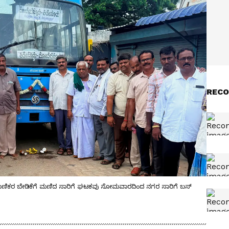
RECO
ರಯಾಣಿಕರ ಬೇಡಿಕೆಗೆ ಮಣಿದ ಸಾರಿಗೆ ಘಟಕವು ಸೋಮವಾರದಿಂದ ನಗರ ಸಾರಿಗೆ ಬಸ್