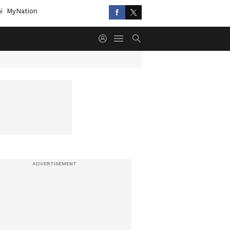
i
MyNation