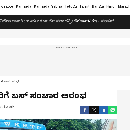
wsable
Kannada
KannadaPrabha
Telugu
Tamil
Bangla
Hindi
Marath
ವಿಶೇಷ
ರಾಜಕೀಯ
ಮನರಂಜನೆ
ಅಪರಾಧ
ಕ್ರೀಡೆ
ಕರ್ನಾಟಕ
ಇ- ಪೇಪರ್
ಬಸ್ ಸಂಚಾರ ಆರಂಭ
ಾರಿಗೆ ಬಸ್ ಸಂಚಾರ ಆರಂಭ
Network