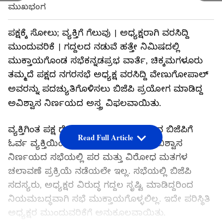
ಮುಖಭಂಗ
ಪಕ್ಷಕ್ಕೆ ಸೋಲು; ವ್ಯಕ್ತಿಗೆ ಗೆಲುವು । ಅಧ್ಯಕ್ಷರಾಗಿ ವರಸಿದ್ದಿ
ಮುಂದುವರಿಕೆ । ಗದ್ದಲದ ನಡುವೆ ಹತ್ತೇ ನಿಮಿಷದಲ್ಲಿ
ಮುಕ್ತಾಯಗೊಂಡ ಸಭೆಕನ್ನಡಪ್ರಭ ವಾರ್ತೆ, ಚಿಕ್ಕಮಗಳೂರು
ತಮ್ಮದೆ ಪಕ್ಷದ ನಗರಸಭೆ ಅಧ್ಯಕ್ಷ ವರಸಿದ್ದಿ ವೇಣುಗೋಪಾಲ್
ಅವರನ್ನು ಪದಚ್ಯುತಿಗೊಳಿಸಲು ಬಿಜೆಪಿ ಪ್ರಯೋಗ ಮಾಡಿದ್ದ
ಅವಿಶ್ವಾಸ ನಿರ್ಣಯದ ಅಸ್ತ್ರ ವಿಫಲವಾಯಿತು.
ವ್ಯಕ್ತಿಗಿಂತ ಪಕ್ಷ ದೊಡ್ಡದೆಂಬ ಸಿದ್ಧಾಂತ ಪಠಿಸುವ ಬಿಜೆಪಿಗೆ
Read Full Article
ಓರ್ವ ವ್ಯಕ್ತಿಯಿಂದ ಮುಖಭಂಗವಾಯಿತು. ಅವಿಶ್ವಾಸ
ನಿರ್ಣಯದ ಸಭೆಯಲ್ಲಿ ಪರ ಮತ್ತು ವಿರೋಧ ಮತಗಳ
ಚಲಾವಣೆ ಪ್ರಕ್ರಿಯೆ ನಡೆಯಲೇ ಇಲ್ಲ. ಸಭೆಯಲ್ಲಿ ಬಿಜೆಪಿ
ಸದಸ್ಯರು, ಅಧ್ಯಕ್ಷರ ವಿರುದ್ಧ ಗದ್ದಲ ಸೃಷ್ಟಿ ಮಾಡಿದ್ದರಿಂದ
ನಿಯಮಬದ್ಧವಾಗಿ ಸಭೆ ಮುಕ್ತಾಯಗೊಳ್ಳಲಿಲ್ಲ. ಇದೇ ಪರಿಸ್ಥಿತಿ
ಅಧ್ಯಕ್ಷರ ಮುಂದುವರಿಕೆಗೆ ಅನುಕೂಲವಾಯಿತು.