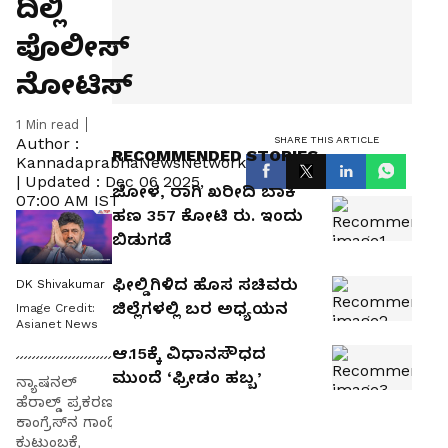
ದಿಲ್ಲಿ
ಪೊಲೀಸ್‌
ನೋಟಿಸ್‌
1
Min read
SHARE THIS ARTICLE
Author :
RECOMMENDED STORIES
KannadaprabhaNewsNetwork
|
Updated :
Dec 06 2025,
ಜೋಳ, ರಾಗಿ ಖರೀದಿ ಬಾಕಿ
07:00 AM IST
ಹಣ 357 ಕೋಟಿ ರು. ಇಂದು
ಬಿಡುಗಡೆ
ಫೀಲ್ಡಿಗಿಳಿದ ಹೊಸ ಸಚಿವರು
DK Shivakumar
ಜಿಲ್ಲೆಗಳಲ್ಲಿ ಬರ ಅಧ್ಯಯನ
Image Credit:
Asianet News
ಆ.15ಕ್ಕೆ ವಿಧಾನಸೌಧದ
ಮುಂದೆ ‘ಫ್ರೀಡಂ ಹಬ್ಬ’
ನ್ಯಾಷನಲ್‌
ಹೆರಾಲ್ಡ್‌ ಪ್ರಕರಣ
ಕಾಂಗ್ರೆಸ್‌ನ ಗಾಂಧಿ
ಕುಟುಂಬಕ್ಕೆ