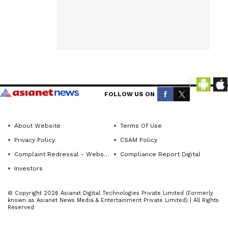
ಕೇಳಿ ನೋಟಿಸ್‌
Stay
ಜಾರಿ
informed
with
ಮಾಡಿದ್ದಾರೆ.
Kannada Prabha’s
ಪ್ರಕರಣಕ್ಕೆ
real‑time
ಸಂಬಂಧಿಸಿದಂತೆ
Karnataka
ಶಿವಕುಮಾರ್‌
news
FOLLOW US ON
ಅವರಿಗೆ ಮಾಹಿತಿ
coverage.
ಇರಬಹುದು
About Website
Terms Of Use
ABOUT THE AUTHOR
ಎಂಬ ಶಂಕೆಯ
Privacy Policy
CSAM Policy
KannadaprabhaNewsNetwork
ಮೇಲೆ ದೆಹಲಿ
K
Complaint Redressal - Website
Compliance Report Digital
ಪೊಲೀಸರ
Investors
ಆರ್ಥಿಕ
ಅಪರಾಧಗಳ
© Copyright 2026 Asianxt Digital Technologies Private Limited (Formerly
known as Asianet News Media & Entertainment Private Limited) | All Rights
ವಿಭಾಗ
Reserved
ನ.29ರಂದು ಈ