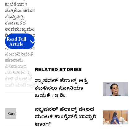
ಕುಣಿಕೆಯಾಗಿ
ಸುತ್ತಿಕೊಂಡಿರುವ
ಹೊತ್ತಿನಲ್ಲಿ,
ಕರ್ನಾಟಕದ
ಉಪಮುಖ್ಯಮಂತ್ರಿ
ಡಿ.ಕೆ.ಶಿವಕುಮಾರ್‌
Read Full
ಅವರಿಗೂ ದೆಹಲಿ
Article
ಪೊಲೀಸರು ಇದಕ್ಕೆ
ಸಂಬಂಧಿಸಿದಂತೆ
ಹಣಕಾಸು
ವಿನಿಮಯದ
RELATED STORIES
ಮಾಹಿತಿಗಳನ್ನು
ಕೇಳಿ ನೋಟಿಸ್‌
ನ್ಯಾಷನಲ್‌ ಹೆರಾಲ್ಡ್‌ ಆಸ್ತಿ
ಜಾರಿ ಮಾಡಿದ್ದಾರೆ.
ಕಬಳಿಸಲು ಸೋನಿಯಾ
ಬಯಕೆ : ಇ.ಡಿ.
ನವದೆಹಲಿ :
ನ್ಯಾಷನಲ್‌ ಹೆರಾಲ್ಡ್‌ ಚೀಲದ
ನ್ಯಾಷನಲ್‌
Kannada
Get the
ಮೂಲಕ ಕಾಂಗ್ರೆಸ್‌ಗೆ ಬಾನ್ಸುರಿ
ಹೆರಾಲ್ಡ್‌ ಪ್ರಕರಣ
latest
ಟಾಂಗ್‌
ಕಾಂಗ್ರೆಸ್‌ನ
news
ಗಾಂಧಿ