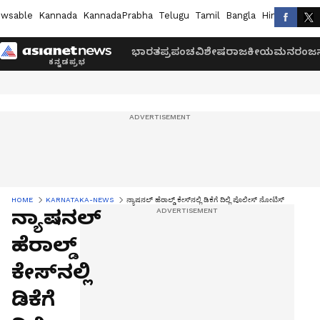
wsable
Kannada
KannadaPrabha
Telugu
Tamil
Bangla
Hindi
Marath
ಭಾರತ
ಪ್ರಪಂಚ
ವಿಶೇಷ
ರಾಜಕೀಯ
ಮನರಂಜನ
HOME
KARNATAKA-NEWS
ನ್ಯಾಷನಲ್‌ ಹೆರಾಲ್ಡ್‌ ಕೇಸ್‌ನಲ್ಲಿ ಡಿಕೆಗೆ ದಿಲ್ಲಿ ಪೊಲೀಸ್‌ ನೋಟಿಸ್‌
ನ್ಯಾಷನಲ್‌
ಹೆರಾಲ್ಡ್‌
ಕೇಸ್‌ನಲ್ಲಿ
ಡಿಕೆಗೆ