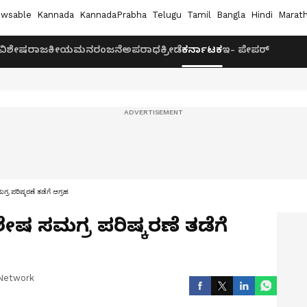
wsable
Kannada
KannadaPrabha
Telugu
Tamil
Bangla
Hindi
Marath
ವಿಶೇಷ
ರಾಜಕೀಯ
ಮನರಂಜನೆ
ಅಪರಾಧ
ಕ್ರೀಡೆ
ಕರ್ನಾಟಕ
ಇ- ಪೇಪರ್
 ಪರಿಷ್ಕರಣೆ ತಡೆಗೆ ಆಗ್ರಹ
ಷ ಸಮಗ್ರ ಪರಿಷ್ಕರಣೆ ತಡೆಗೆ
Network