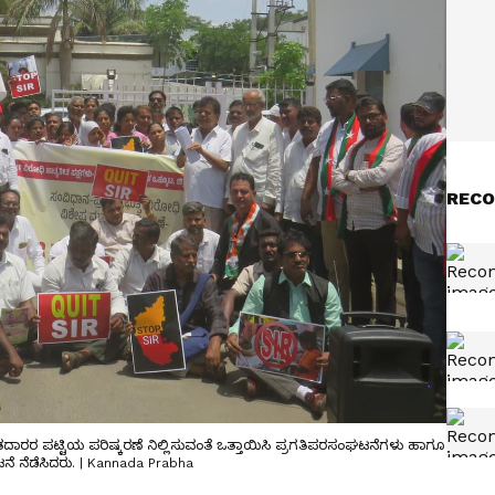
RECO
ಾರರ ಪಟ್ಟಿಯ ಪರಿಷ್ಕರಣೆ ನಿಲ್ಲಿಸುವಂತೆ ಒತ್ತಾಯಿಸಿ ಪ್ರಗತಿಪರಸಂಘಟನೆಗಳು ಹಾಗೂ
ಭಟನೆ ನೆಡೆಸಿದರು. | Kannada Prabha