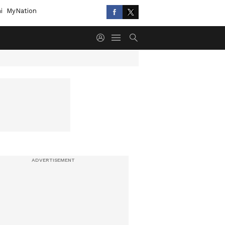
i
MyNation