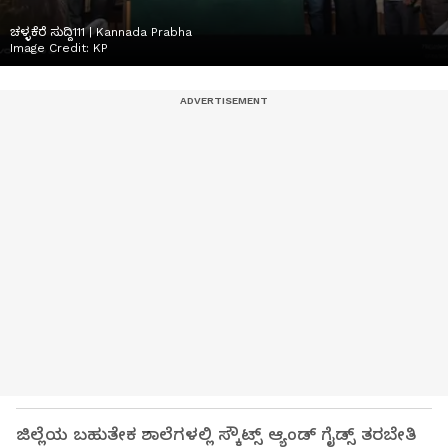
ಚಳ್ಳಕೆರೆ ಸುದ್ದಿ111 | Kannada Prabha
Image Credit:
KP
ಜಿಲ್ಲೆಯ ಬಹುತೇಕ ಶಾಲೆಗಳಲ್ಲಿ ಸ್ಕೌಟ್ಸ್ ಆ್ಯಂಡ್ ಗೈಡ್ಸ್ ತರಬೇತಿ