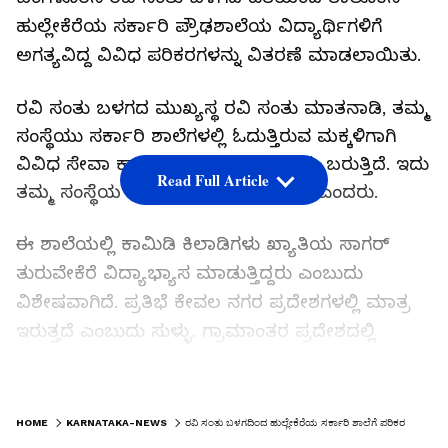
ಹುಲ್ಲೇಕೆರೆಯ ಸರ್ಕಾರಿ ಪ್ರೌಢಶಾಲೆಯ ವಿದ್ಯಾರ್ಥಿಗಳಿಗೆ
ಅಗತ್ಯವಿದ್ದ ವಿವಿಧ ಪರಿಕರಗಳನ್ನು ವಿತರಣೆ ಮಾಡಲಾಯಿತು.
ರವಿ ಸಂತು ಬಳಗದ ಮುಖ್ಯಸ್ಥ ರವಿ ಸಂತು ಮಾತನಾಡಿ, ತಮ್ಮ
ಸಂಸ್ಥೆಯು ಸರ್ಕಾರಿ ಶಾಲೆಗಳಲ್ಲಿ ಓದುತ್ತಿರುವ ಮಕ್ಕಳಿಗಾಗಿ
ವಿವಿಧ ಸೇವಾ ಕಾರ್ಯಗಳನ್ನು ಮಾಡಿಕೊಂಡು ಬರುತ್ತಿದೆ. ಇದು
Read Full Article
ತಮ್ಮ ಸಂಸ್ಥೆಯ 68ನೇ ಕಾರ್ಯಕ್ರಮವಾಗಿದೆ ಎಂದರು.
ಈ ಶಾಲೆಯಲ್ಲಿ ಕಾಮಿಡಿ ಕಿಲಾಡಿಗಳು ಖ್ಯಾತಿಯ ಸಾಗರ್
ತುರುವೇಕೆರೆ ವಿದ್ಯಾಭ್ಯಾಸ ಮಾಡುತ್ತಿದ್ದರು ಎಂಬುದು
ವಿಶೇಷವಾಗಿದೆ. ಪ್ರತಿಭೆ ಕೇವಲ ನಗರ ಪ್ರದೇಶಗಳಲ್ಲಿ ಮಾತ್ರ
ಇರುತ್ತದೆ ಎಂಬುದು ಸುಳ್ಳು. ಗ್ರಾಮಾಂತರ ಪ್ರದೇಶದಲ್ಲಿ
ಲಕ್ಷಾಂತರ ಪ್ರತಿಭೆಗಳು ಇವೆ. ಅವುಗಳನ್ನು ಹೆಕ್ಕಿ ತೆಗೆಯಬೇಕಷ್ಟೆ.
ಮಕ್ಕಳಲ್ಲಿರುವ ಸುಪ್ತ ಪ್ರತಿಭೆಯನ್ನು ಶಿಕ್ಷಕರು ಮತ್ತು
LATEST VIDEOS
ಪೋಷಕರು ಓರೆ ಹಚ್ಚಬೇಕು. ಮಕ್ಕಳು ಯಾವ ಕ್ಷೇತ್ರದಲ್ಲಿ
HOME
KARNATAKA-NEWS
ರವಿ ಸಂತು ಬಳಗದಿಂದ ಹುಲ್ಲೇಕೆರೆಯ ಸರ್ಕಾರಿ ಶಾಲೆಗೆ ಪರಿಕರ ವಿತರಣೆ
ಆಸಕ್ತಿಯುತರಾಗಿದ್ದಾರೆಂಬುದನ್ನು ಅರಿತು ಅವರ ಪ್ರತಿಭೆಗೆ