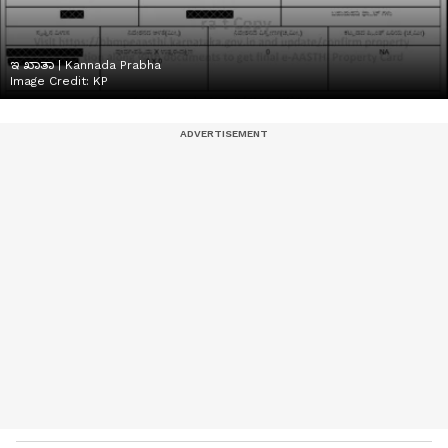
ಇ ಖಾತಾ | Kannada Prabha
Image Credit:
KP