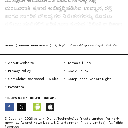
ಯಾವುದೇ ಅನುಮೋದಿತ ಬಡಾವಣೆಗಳಲ್ಲಿ ನಕ್ಷೆ
ಮಂಜೂರಾತಿ ಪ್ರಕಾರ ಅಭಿವೃದ್ಧಿಪಡಿಸಿದ ಉದ್ಯಾನ, ರಸ್ತೆ
ಹಾಗೂ ನಾಗರಿಕ ಸೌಲಭ್ಯಗಳ ನಿವೇಶನಗಳನ್ನು ಮೊದಲು
ಸ್ಥಳೀಯ ಸಂಸ್ಥೆಗಳಿಗೆ ಪರಿತ್ಯಜನಾ ಕ್ರಯದ (ರಿಲಿಂಕ್ವಿಶ್ ಡೀಡ್)
ಮೂಲಕ ನೋಂದಣಿ ಮಾಡಿ ಮಾಲೀಕತ್ವ ಹಕ್ಕು ವರ್ಗಾವಣೆ
ಮಾಡಿಕೊಡುವುದು ಕಡ್ಡಾಯ. ಒಂದೊಮ್ಮೆ ರಿಲಿಂಕ್ವಿಶ್‌ ಡೀಡ್‌
LATEST VIDEOS
HOME
KARNATAKA-NEWS
ಆಸ್ತಿ ದಸ್ತಾವೇಜು ನೋಂದಣಿಗೆ ಇ-ಖಾತಾ ಕಡ್ಡಾಯ : ರಿಯಲ್‌ ಎಸ್ಟೇಟ್‌ ಕ್ಷೇತ್ರಕ್ಕೆ ಭಾರೀ ಪೆಟ್ಟು
ಮಾಡದಿದ್ದರೆ ಸಂಬಂಧಪಟ್ಟ ಬಡಾವಣೆಗಳಲ್ಲಿನ ನಿವೇಶನಗಳ
ಮಾರಾಟಕ್ಕೆ ಅವಕಾಶವಿಲ್ಲ.
About Website
Terms Of Use
Privacy Policy
CSAM Policy
Complaint Redressal - Website
Compliance Report Digital
Investors
FOLLOW US ON
DOWNLOAD APP
ABOUT THE AUTHOR
© Copyright 2026 Asianxt Digital Technologies Private Limited (Formerly
known as Asianet News Media & Entertainment Private Limited) | All Rights
KannadaprabhaNewsNetwork
K
Reserved