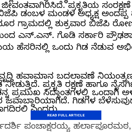
 ಜೀವಂತವಾಗಿರಿಸಿದೆ. ಪ್ರಕೃತಿಯ ಸಂರಕ್ಷಣೆ 
 ಬಿಜೆಪಿ ಡಂಬಳ ಮಂಡಳ ಅಧ್ಯಕ್ಷ ಅಂದಪ್ಪ 
ಗ್ರಾಮದಲ್ಲಿ ಶುಕ್ರವಾರ ಬಿಜೆಪಿ ರೋಣ 
ಎನ್.ಎನ್. ಗೊಡಿ ಸರ್ಕಾರಿ ಪ್ರೌಢಶಾಲೆ
ಯ ಹೆಸರಿನಲ್ಲಿ ಒಂದು ಗಿಡ ನೆಡುವ ಅಭಿ
ಅಭಿವೃದ್ಧಿ ಹವಾಮಾನ ಬದಲಾವಣೆ ನಿಯಂತ್ರ
ಯತೆ ನೀಡುತ್ತಿದೆ. ಪ್ರಕೃತಿ ರಕ್ಷಣೆ ಹಾಗೂ ನ
್ನ ಪ್ರಮುಖ ಸಿದ್ಧಾಂತಗಳಲ್ಲಿ ಒಂದಾಗಿ ಅ
್ಲರ ಜವಾಬ್ದಾರಿಯಾಗಿದೆ. ಗಿಡಗಳ ಬೆಳೆಸು
ಾಗದಿರಲಿ ಎಂದರು.
READ FULL ARTICLE
ಯದರ್ಶಿ ಪಂಚಾಕ್ಷರಯ್ಯ ಹರ್ಲಾಪೂರ