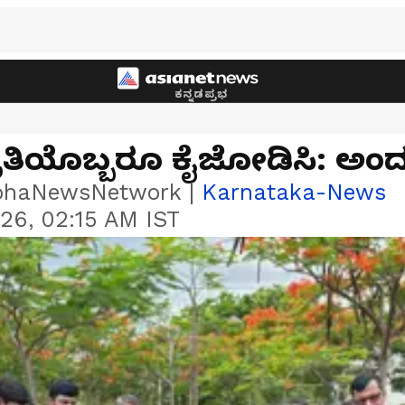
ಕನ್ನಡಪ್ರಭ
 ಪ್ರತಿಯೊಬ್ಬರೂ ಕೈಜೋಡಿಸಿ: ಅಂ
bhaNewsNetwork
|
Karnataka-News
26, 02:15 AM IST