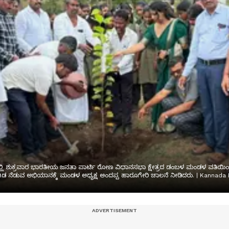
 ಶುಕ್ರವಾರ ಭಾರತೀಯ ಜನತಾ ಪಾರ್ಟಿ ರೋಣ ವಿಧಾನಸಭಾ ಕ್ಷೇತ್ರದ ಡಂಬಳ ಮಂಡಳ ವತಿಯಿಂದ ಎನ್
ಡ ನೆಡುವ ಅಭಿಯಾನಕ್ಕೆ ಮಂಡಳ ಅಧ್ಯಕ್ಷ ಅಂದಪ್ಪ ಹಾರೂಗೇರಿ ಚಾಲನೆ ನೀಡಿದರು. | Kannada