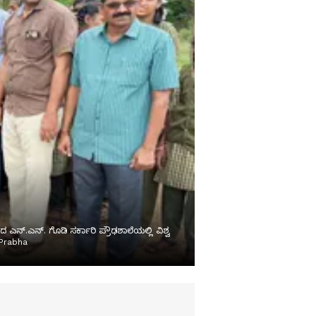
.ಎನ್. ಗೊಡಿ ಸರ್ಕಾರಿ ಪ್ರೌಢಶಾಲೆಯಲ್ಲಿ ವಿಶ್ವ
 Prabha