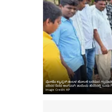
ಪೋಟೊ ಕ್ಯಾಪ್ಸನ್:ಡಂಬಳ ಹೋಬಳಿ ಬರದೂರ ಗ್ರಾಮದಲ್ಲಿ
ಪರಿಸರ ದಿನದ ಅಂಗವಾಗಿ ತಾಯಿಯ ಹೆಸರಿನಲ್ಲಿ ಒಂದು ಗಿ
Image Credit:
KP