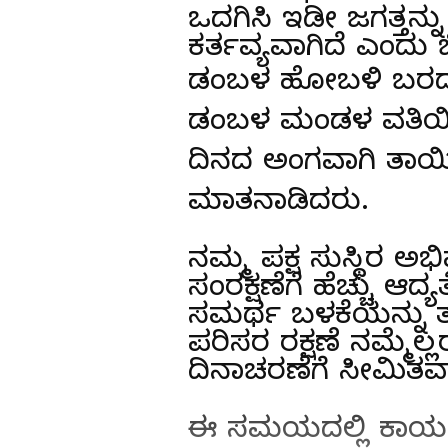
ಒದಗಿಸಿ ಇಡೀ ಜಗತ್ತನ್ನು
ಕರ್ತವ್ಯವಾಗಿದೆ ಎಂದು
ಡಂಬಳ ಹೋಬಳಿ ಬರದೂರ 
ಡಂಬಳ ಮಂಡಳ ವತಿಯಿಂದ 
ದಿನದ ಅಂಗವಾಗಿ ತಾಯಿ
ಮಾತನಾಡಿದರು.
ನಮ್ಮ ಪಕ್ಷ ಸುಸ್ಥಿರ 
ಸಂರಕ್ಷಣೆಗೆ ಹೆಚ್ಚು ಆದ್
ಸಮರ್ಥ ಬಳಕೆಯನ್ನು ತನ
ಪರಿಸರ ರಕ್ಷಣೆ ನಮ್ಮೆಲ
ದಿನಾಚರಣೆಗೆ ಸೀಮಿತವ
ಈ ಸಮಯದಲ್ಲಿ ಕಾರ್