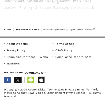
ವಾಹನಸಾಲ, ಬಂಗಾರದ ಸಾಲ, ಗೃಹಸಾಲ, ಬಾಕಿ ಸಾಲ
ವಸೂಲಾತಿ ಮತ್ತು ಮರುಸಾಲ ಕೊಡುವುದು ಹಾಗೂ ಅವರ
ಉತ್ತಮ ಸೇವೆ ಕಾರ್ಯ ನಿರ್ವಹಣೆಗೆ ಬ್ಯಾಂಕಿಗೆ 5 ಪ್ರಶಸ್ತಿಗಳು
ಲಭಿಸಿರುವುದು ಹೆಮ್ಮೆಯ ವಿಷಯವಾಗಿದೆ ಎಂದರು.
LATEST VIDEOS
HOME
KARNATAKA-NEWS
ಕರ್ನಾಟಕ ಬ್ಯಾಂಕ್‌ ಶಾಖಾ ವ್ಯವಸ್ಥಾಪಕ ರಾಹುಲ್‌ ದೇಶಪಾಂಡೆಗೆ ಬೀಳ್ಕೊಡುಗೆ
ಶನಿವಾರ ಬ್ಯಾಂಕಿಗೆ ಭೇಟಿ ನೀಡಿದ ದಾವಣಗೆರೆ ಕರ್ನಾಟಕ
ಗ್ರಾಮೀಣ ಬ್ಯಾಂಕ್ ಪ್ರಾದೇಶಿಕ ಕಚೇರಿ ಪ್ರಾದೇಶಿಕ
About Website
Terms Of Use
ವ್ಯವಸ್ಥಾಪಕ ಎಚ್.ಕೆ. ಗಿರಡ್ಡಿ ವರ್ಗಾವಣೆಗೊಂಡ ಬ್ಯಾಂಕಿನ
Privacy Policy
CSAM Policy
ಬೇತೂರು ಶಾಖಾ ವ್ಯವಸ್ಥಾಪಕ ರಾಹುಲ್ ದೇಶಪಾಂಡೆ ಮತ್ತು
Complaint Redressal - Website
Compliance Report Digital
ಸಿಬ್ಬಂದಿ ವರ್ಗದವರನ್ನು ಪಾರಿತೋಷಕ, ನೆನಪಿನ ಕಾಣಿಕೆ ನೀಡಿ
Investors
ಗೌರವಿಸಿದರು.
FOLLOW US ON
DOWNLOAD APP
ಗ್ರಾಮದ ಗ್ರಾಮಸ್ಥರು ವರ್ಗಾವಣೆಗೊಂಡ ಬೇತೂರು ಬ್ಯಾಂಕಿನ
ABOUT THE AUTHOR
© Copyright 2026 Asianxt Digital Technologies Private Limited (Formerly
ಶಾಖಾ ವ್ಯವಸ್ಥಾಪಕರಿಗೆ ಅಭಿನಂದಿಸಿ ಬೀಳ್ಕೊಟ್ಟರು. ಈ
known as Asianet News Media & Entertainment Private Limited) | All Rights
KannadaprabhaNewsNetwork
K
Reserved
ಸಂದರ್ಭದಲ್ಲಿ ಮಠದ ಬಸರಾಜಯ್ಯ, ಬಿ.ವಿರೂಪಾಕ್ಷಪ್ಪ,
ಸಂಗನಗೌಡ್ರು, ಎಚ್.ಅಂಬಾಸಪ್ಪ, ಮಠದ ಸಿದ್ದಯ್ಯ,