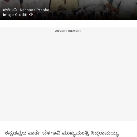
ಬೆಳಗಾವಿ | Kannada Prabha
Image Credit:
KP
ಕನ್ನಡಪ್ರಭ ವಾರ್ತೆ ಬೆಳಗಾವಿ ಮುಖ್ಯಮಂತ್ರಿ ಸಿದ್ದರಾಮಯ್ಯ