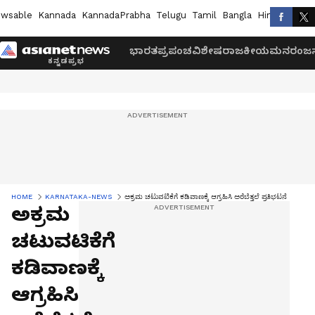
wsable
Kannada
KannadaPrabha
Telugu
Tamil
Bangla
Hindi
Marath
ಭಾರತ
ಪ್ರಪಂಚ
ವಿಶೇಷ
ರಾಜಕೀಯ
ಮನರಂಜನ
HOME
KARNATAKA-NEWS
ಅಕ್ರಮ ಚಟುವಟಿಕೆಗೆ ಕಡಿವಾಣಕ್ಕೆ ಆಗ್ರಹಿಸಿ ಅರೆಬೆತ್ತಲೆ ಪ್ರತಿಭಟನೆ
ಅಕ್ರಮ
ಚಟುವಟಿಕೆಗೆ
ಕಡಿವಾಣಕ್ಕೆ
ಆಗ್ರಹಿಸಿ