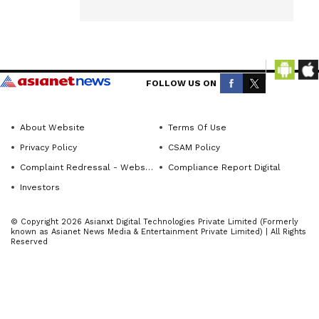
ಕನಕಗಿರಿ
ವಾಲ್ಮೀಕಿ
ವೃತ್ತದಲ್ಲಿ
Get the
ಪ್ರತಿಭಟನೆ
ನಡೆಸಿದರು.
latest
news
FOLLOW US ON
ಕನಕಗಿರಿ:
from
ತಾಲೂಕು
across
About Website
Terms Of Use
Karnataka
ಸೇರಿದಂತೆ
Privacy Policy
CSAM Policy
(ಕರ್ನಾಟಕ
ಸುತ್ತಮುತ್ತಲಿನ
Complaint Redressal - Website
Compliance Report Digital
ನ್ಯೂಸ್)—
ಗ್ರಾಮಗಳಲ್ಲಿ
Investors
breaking
ನಡೆಯುತ್ತಿರುವ
headlines,
ಅಕ್ರಮ
© Copyright 2026 Asianxt Digital Technologies Private Limited (Formerly
politics,
known as Asianet News Media & Entertainment Private Limited) | All Rights
ಚಟುವಟಿಕೆ
Reserved
local
ಬಂದ್
developments,
ಮಾಡುವಂತೆ
crime
ಆಗ್ರಹಿಸಿ
reports,
ಕರ್ನಾಟಕ