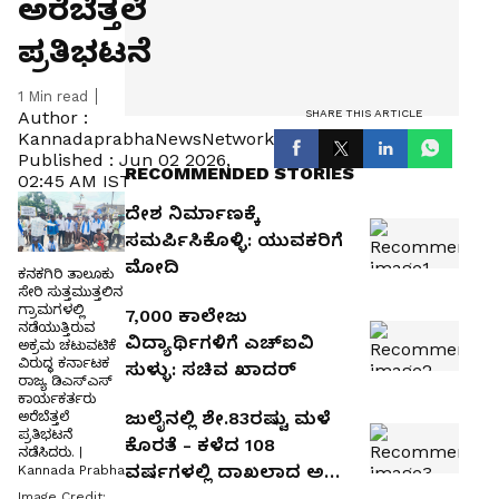
ಅರೆಬೆತ್ತಲೆ
ಪ್ರತಿಭಟನೆ
1
Min read
SHARE THIS ARTICLE
Author :
KannadaprabhaNewsNetwork
Published :
Jun 02 2026,
RECOMMENDED STORIES
02:45 AM IST
ದೇಶ ನಿರ್ಮಾಣಕ್ಕೆ
ಸಮರ್ಪಿಸಿಕೊಳ್ಳಿ: ಯುವಕರಿಗೆ
ಮೋದಿ
ಕನಕಗಿರಿ ತಾಲೂಕು
ಸೇರಿ ಸುತ್ತಮುತ್ತಲಿನ
ಗ್ರಾಮಗಳಲ್ಲಿ
7,000 ಕಾಲೇಜು
ನಡೆಯುತ್ತಿರುವ
ವಿದ್ಯಾರ್ಥಿಗಳಿಗೆ ಎಚ್‌ಐವಿ
ಅಕ್ರಮ ಚಟುವಟಿಕೆ
ವಿರುದ್ಧ ಕರ್ನಾಟಕ
ಸುಳ್ಳು: ಸಚಿವ ಖಾದರ್‌
ರಾಜ್ಯ ಡಿಎಸ್ಎಸ್
ಕಾರ್ಯಕರ್ತರು
ಜುಲೈನಲ್ಲಿ ಶೇ.83ರಷ್ಟು ಮಳೆ
ಅರೆಬೆತ್ತಲೆ
ಪ್ರತಿಭಟನೆ
ಕೊರತೆ - ಕಳೆದ 108
ನಡೆಸಿದರು. |
ವರ್ಷಗಳಲ್ಲಿ ದಾಖಲಾದ ಅತಿ
Kannada Prabha
ಕಡಿಮೆ ಮಳೆ
Image Credit: