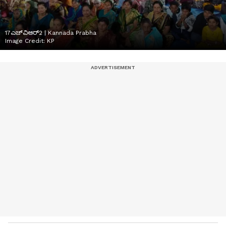
17ಎಚ್‌ವಿಆರ್2 | Kannada Prabha
Image Credit:
KP