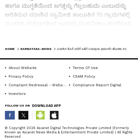
ಹಾಗೂ ಮುಗ್ಧತೆಯಿಂದ ಜಗತ್ತನ್ನು ಗೆಲ್ಲಬಹುದು ಎಂಬುದನ್ನು
ಅರಿತಿರುವ ಸದಾಶಿವ ಸ್ವಾಮೀಜಿ ತಾಲೂಕಿನ 70 ಗ್ರಾಮಗಳಲ್ಲಿ
ಸಂಚರಿಸಿ ದುಶ್ಚಟಗಳಿಂದ ಜನರನ್ನು ದೂರವಿಡಲು ಹಗಲಿರುಳು
ಶ್ರಮಿಸುತ್ತಿದ್ದಾರೆ. ಜನ ಜಾಗೃತಿ ಸಮಾವೇಶ ಹಾಗೂ ಧರ್ಮ
ದರ್ಶನದ ಮೂಲಕ ಧರ್ಮ ರಕ್ಷಣೆಗೆ ಸಂಕಲ್ಪ ತೊಟ್ಟಿದ್ದಾರೆ. ಈ
LATEST VIDEOS
HOME
KARNATAKA-NEWS
ಬದುಕಿನ ಕೊನೆ ವರೆಗೆ ಜತೆಗೆ ಬರುವುದು ಧರ್ಮವೇ ಹೊರತು ಸಂಪತ್ತಲ್ಲ: ಅಭಿನವ ಮೃತ್ಯುಂಜಯ ಸ್ವಾಮೀಜಿ
ಹಿನ್ನೆಲೆಯಲ್ಲಿ ಧರ್ಮ ರಕ್ಷಣೆ ಕಾರ್ಯಕ್ಕೆ ಪ್ರತಿಯೊಬ್ಬರೂ
ಕೈಜೋಡಿಸಬೇಕು. ಎಲ್ಲ ಶ್ರೀಗಳನ್ನು ಕರೆದುಕೊಂಡು ಮನೆ-
ಮನಗಳತ್ತ ಬರುತ್ತಿರುವರು. ಇದೊಂದು ಅಮೃತ ಗಳಿಗೆ ಹಾಗೂ
About Website
Terms Of Use
ಭಕ್ತರ ಭಕ್ತಿಯ ಉತ್ಸವ. ಡಿ. 27ರಂದು ಬಸವ ಬುತ್ತಿ
Privacy Policy
CSAM Policy
Complaint Redressal - Website
Compliance Report Digital
ಕಾರ್ಯಕ್ರಮ ಜರುಗಲಿದೆ. ಪ್ರತಿ ಮನೆಗೂ ಕೇಸರಿ, ಬಿಳಿ ಹಾಗೂ
Investors
ಹಸಿರು ಬಣ್ಣ ಬಟ್ಟೆ ಕೊಡಲಾಗುವುದು. ಅದನ್ನು ಧರಿಸಿ ಭಕ್ತರು
ಬರಬೇಕು. 6001 ಜನರ ಸಂಘಟನೆಯಿಂದ ದಾಸೋಹ ಮೇಳ
FOLLOW US ON
DOWNLOAD APP
ಯಶಸ್ವಿಯಾಗಲಿದೆ ಎಂದು ಹೇಳಿದರು.
ABOUT THE AUTHOR
© Copyright 2026 Asianxt Digital Technologies Private Limited (Formerly
ಹುಕ್ಕೇರಿಮಠದ ಸದಾಶಿವ ಸ್ವಾಮೀಜಿ ಮಾತನಾಡಿ, ಬ್ರಾಹ್ಮಿ
known as Asianet News Media & Entertainment Private Limited) | All Rights
KannadaprabhaNewsNetwork
K
Reserved