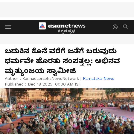
ಕನ್ನಡಪ್ರಭ
ಬದುಕಿನ ಕೊನೆ ವರೆಗೆ ಜತೆಗೆ ಬರುವುದು
ಧರ್ಮವೇ ಹೊರತು ಸಂಪತ್ತಲ್ಲ: ಅಭಿನವ
ಮೃತ್ಯುಂಜಯ ಸ್ವಾಮೀಜಿ
Author :
KannadaprabhaNewsNetwork
|
Karnataka-News
Published :
Dec 18 2025, 01:00 AM IST