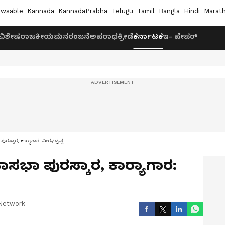
wsable
Kannada
KannadaPrabha
Telugu
Tamil
Bangla
Hindi
Marath
ವಿಶೇಷ
ರಾಜಕೀಯ
ಮನರಂಜನೆ
ಅಪರಾಧ
ಕ್ರೀಡೆ
ಕರ್ನಾಟಕ
ಇ- ಪೇಪರ್
ಸ್ಕಾರ, ಕಾರ್‍ಯಾಗಾರ: ವೀರಭದ್ರಪ್ಪ
ಸಭಾ ಪುರಸ್ಕಾರ, ಕಾರ್‍ಯಾಗಾರ:
Network