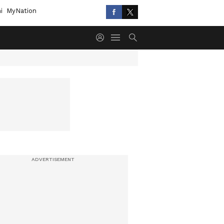
i
MyNation