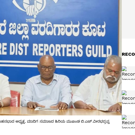
RECO
ಿಗ ಮಹಸಭಾದ ಅಧ್ಯಕ್ಷ, ಮಾದಿಗ ಸಮಾಜದ ಹಿರಿಯ ಮುಖಂಡ ಬಿ.ಎಚ್.ವೀರಭದ್ರಪ್ಪ