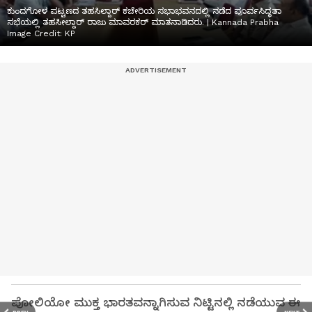
ಕುಂದಗೋಳ ಪಟ್ಟಣದ ತಹಸಿಲ್ದಾರ್ ಕಚೇರಿಯ ಸಭಾಭವನದಲ್ಲಿ ನಡೆದ ಪೂರ್ವಸಿದ್ಧತಾ
ಸಭೆಯಲ್ಲಿ ತಹಸೀಲ್ದಾರ್‌ ರಾಜು ಮಾವರಕರ್ ಮಾತನಾಡಿದರು. | Kannada Prabha
Image Credit:
KP
ಪೋಲಿಯೋ ಮುಕ್ತ ಭಾರತವನ್ನಾಗಿಸುವ ನಿಟ್ಟಿನಲ್ಲಿ ನಡೆಯುವ ಈ