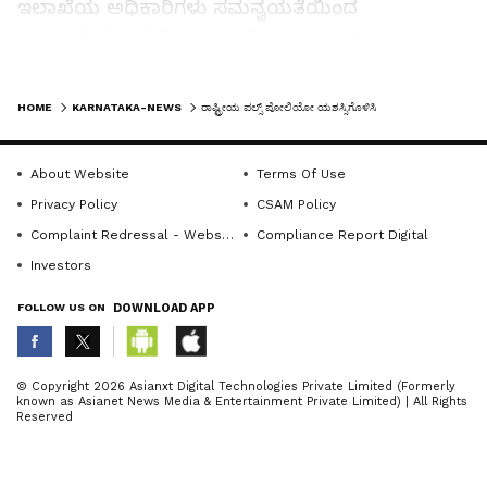
ಇಲಾಖೆಯ ಅಧಿಕಾರಿಗಳು ಸಮನ್ವಯತೆಯಿಂದ
ಕಾರ್ಯನಿರ್ವಹಿಸಬೇಕು. ಪ್ರತಿಯೊಬ್ಬ ಅಧಿಕಾರಿಗಳು ಹಾಗೂ
ಸಿಬ್ಬಂದಿಗಳು ಸಂಪೂರ್ಣ ಸಹಕಾರ ನೀಡುವ ಮೂಲಕ ಪಲ್ಸ್
LATEST VIDEOS
ಪೋಲಿಯೋ ಕಾರ್ಯಕ್ರಮವನ್ನು ಯಶಸ್ವಿಗೊಳಿಸಬೇಕು ಎಂದು
HOME
KARNATAKA-NEWS
ರಾಷ್ಟ್ರೀಯ ಪಲ್ಸ್ ಪೋಲಿಯೋ ಯಶಸ್ಸಿಗೊಳಿಸಿ
ಸೂಚಿಸಿದರು.
About Website
Terms Of Use
​ಕಾರ್ಯಕ್ರಮದ ಕುರಿತು ಆರೋಗ್ಯ ನಿರೀಕ್ಷಣಾ ಅಧಿಕಾರಿ
Privacy Policy
CSAM Policy
ವೀರೇಶ್ ಅಂಗಡಿ ಮಾತನಾಡಿ, ಡಿ. 21ರಿಂದ ಪಲ್ಸ್
Complaint Redressal - Website
Compliance Report Digital
ಪೋಲಿಯೋ ಅಭಿಯಾನ ಜರುಗಲಿದ್ದು, ತಾಲೂಕಿನ ಒಟ್ಟು 59
Investors
ಹಳ್ಳಿಗಳಲ್ಲಿ ಈ ಲಸಿಕಾ ಪ್ರಕ್ರಿಯೆ ನಡೆಯಲಿದೆ. ಐದು
FOLLOW US ON
DOWNLOAD APP
ವರ್ಷದೊಳಗಿನ ಒಟ್ಟು 13,648 ಮಕ್ಕಳಿಗೆ ಎರಡು ಹನಿ
ಪೋಲಿಯೋ ಲಸಿಕೆ ಹಾಕುವ ಗುರಿ ಹೊಂದಲಾಗಿದೆ. ಇದಕ್ಕಾಗಿ
ತಾಲೂಕಿನಾದ್ಯಂತ ಒಟ್ಟು 99 ಲಸಿಕಾ ಬೂತ್‌ಗಳನ್ನು
ABOUT THE AUTHOR
© Copyright 2026 Asianxt Digital Technologies Private Limited (Formerly
ಸ್ಥಾಪಿಸಲಾಗಿದ್ದು, ಒಟ್ಟು 396 ಸದಸ್ಯರು ಈ ಅಭಿಯಾನದಲ್ಲಿ
known as Asianet News Media & Entertainment Private Limited) | All Rights
KannadaprabhaNewsNetwork
K
Reserved
ಸಕ್ರಿಯವಾಗಿ ಕಾರ್ಯನಿರ್ವಹಿಸಲಿದ್ದಾರೆ ಎಂದು ವಿವರಿಸಿದರು.